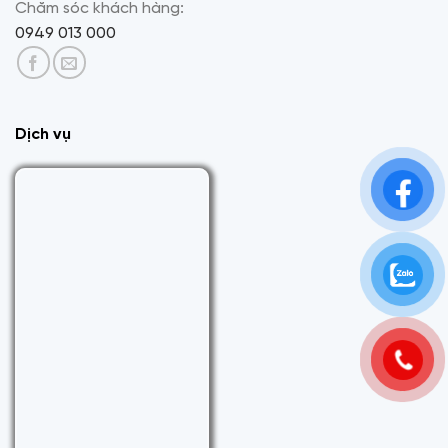
Chăm sóc khách hàng:
0949 013 000
Dịch vụ