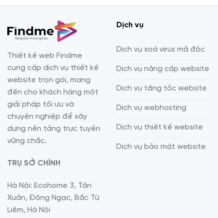
Dịch vụ
Dịch vụ xoá virus mã độc
Thiết kế web Findme
cung cấp dịch vụ thiết kế
Dịch vụ nâng cấp website
website trọn gói, mang
Dịch vụ tăng tốc website
đến cho khách hàng một
giải pháp tối ưu và
Dịch vụ webhosting
chuyên nghiệp để xây
Dịch vụ thiết kế website
dựng nền tảng trực tuyến
vững chắc.
Dịch vụ bảo mật website
TRỤ SỞ CHÍNH
Hà Nội: Ecohome 3, Tân
Xuân, Đông Ngạc, Bắc Từ
Liêm, Hà Nội