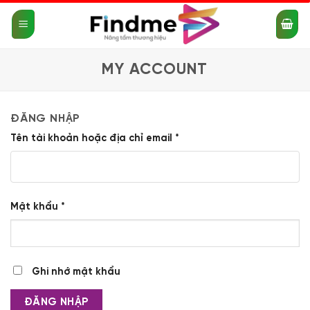
Bỏ
qua
nội
dung
MY ACCOUNT
ĐĂNG NHẬP
Bắt
Tên tài khoản hoặc địa chỉ email
*
buộc
Bắt
Mật khẩu
*
buộc
Ghi nhớ mật khẩu
ĐĂNG NHẬP