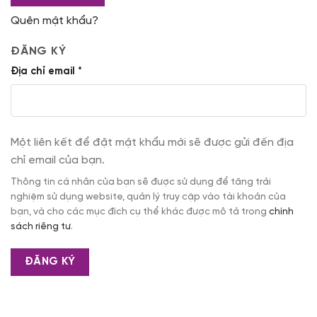
Quên mật khẩu?
ĐĂNG KÝ
Bắt
Địa chỉ email
*
buộc
Một liên kết để đặt mật khẩu mới sẽ được gửi đến địa
chỉ email của bạn.
Thông tin cá nhân của bạn sẽ được sử dụng để tăng trải
nghiệm sử dụng website, quản lý truy cập vào tài khoản của
bạn, và cho các mục đích cụ thể khác được mô tả trong
chính
sách riêng tư
.
ĐĂNG KÝ