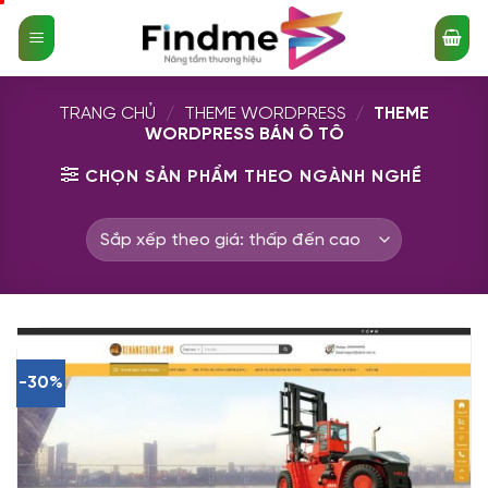
Bỏ
qua
nội
dung
TRANG CHỦ
/
THEME WORDPRESS
/
THEME
WORDPRESS BÁN Ô TÔ
CHỌN SẢN PHẨM THEO NGÀNH NGHỀ
-30%