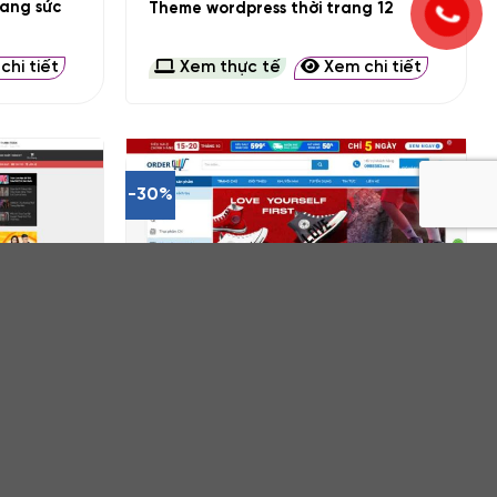
rang sức
Theme wordpress thời trang 12
hi tiết
Xem thực tế
Xem chi tiết
-30%
+
g 14 siêu
Theme wordpress bán thời trang mỹ