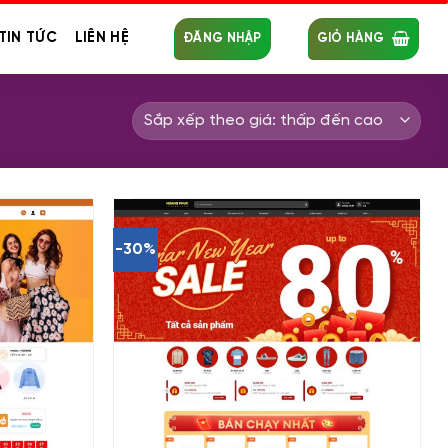
TIN TỨC
LIÊN HỆ
ĐĂNG NHẬP
GIỎ HÀNG
-30%