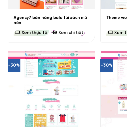
+
+
Agency7 bán hàng balo túi xách mũ
Theme wor
nón
Xem thực tế
Xem chi tiết
Xem t
-30%
-30%
+
+