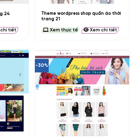
Theme wordpress shop quần áo thời
ng 24
trang 21
hi tiết
Xem thực tế
Xem chi tiết
-30%
+