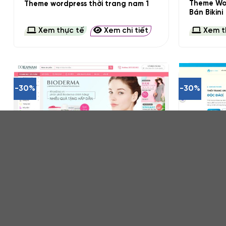
Theme Wor
Theme wordpress thời trang nam 1
Bán Bikini
Xem thực tế
Xem chi tiết
Xem t
-30%
-30%
+
+
Theme wordpress thời trang mỹ
Theme wor