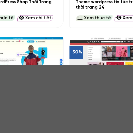
dPress Shop Thời Trang
Theme wordpress tin tức t
thời trang 24
hực tế
Xem chi tiết
Xem thực tế
Xem c
-30%
+
dpress thời trang 16
Theme wordpress thời tran