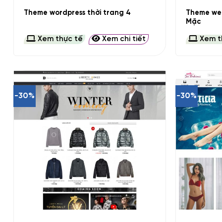
Theme web
Theme wordpress thời trang 4
Mặc
Xem thực tế
Xem chi tiết
Xem t
-30%
-30%
+
+