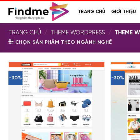
Bỏ
qua
TRANG CHỦ
GIỚI THIỆU
nội
dung
TRANG CHỦ
/
THEME WORDPRESS
/
THEME W
CHỌN SẢN PHẨM THEO NGÀNH NGHỀ
-30%
-30%