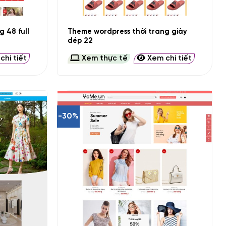
+
 48 full
Theme wordpress thời trang giày
dép 22
hi tiết
Xem thực tế
Xem chi tiết
-30%
+