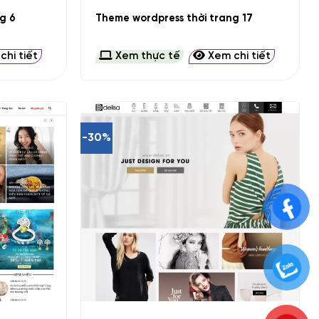
g 6
Theme wordpress thời trang 17
hi tiết
Xem thực tế
Xem chi tiết
-30%
+