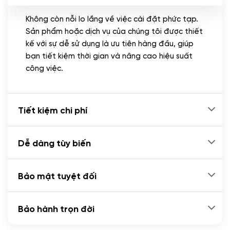
Không còn nỗi lo lắng về việc cài đặt phức tạp.
CÀI ĐẶT PLUGINS
Sản phẩm hoặc dịch vụ của chúng tôi được thiết
Cài đặt plugin theo yêu cầu
kế với sự dễ sử dụng là ưu tiên hàng đầu, giúp
(+100.000 VND)
bạn tiết kiệm thời gian và nâng cao hiệu suất
Cài plugin xử lý thanh toán tự động qua
công việc.
ngân hàng vietcombank, techcombank,
Zalopay, QR code...
(+2.000.000 VND)
Tiết kiệm chi phí
Dễ dàng tùy biến
Bảo mật tuyệt đối
Bảo hành trọn đời