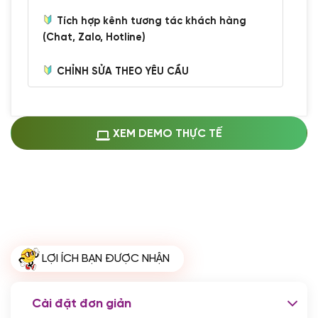
Tích hợp kênh tương tác khách hàng
(Chat, Zalo, Hotline)
CHỈNH SỬA THEO YÊU CẦU
Miễn phí cài web lên host giống demo
100%
(+0 VND)
Thay logo + thông tin doanh nghiệp
XEM DEMO THỰC TẾ
(+100.000 VND)
Đổi màu chủ đạo theo tông của logo
(+250.000 VND)
Sửa danh mục và sắp xếp lại thanh
menu
(+200.000 VND)
Thay đổi bố cục trang chủ (đơn giản)
LỢI ÍCH BẠN ĐƯỢC NHẬN
(+200.000 VND)
Đăng 10 bài viết chuẩn seo
(+500.000 VND)
Cài đặt đơn giản
Nhập liệu 100 bài viết
(+1.000.000 VND)