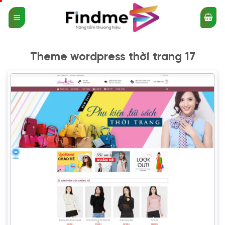
Bỏ
qua
nội
dung
Theme wordpress thời trang 17