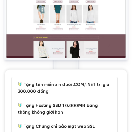
Tặng tên miền xịn đuôi .COM/.NET trị giá
300.000 đồng
Tặng Hosting SSD 𝟭𝟬.𝟬𝟬𝟬𝗠𝗕 băng
thông không giới hạn
Tặng Chứng chỉ bảo mật web SSL