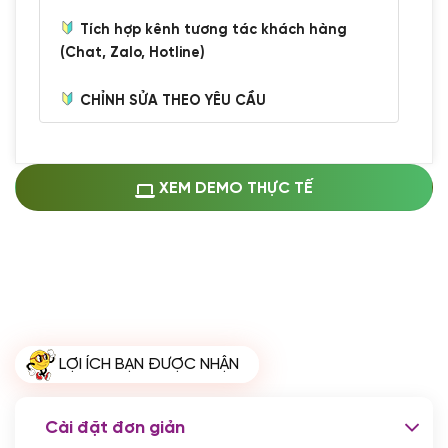
Tích hợp kênh tương tác khách hàng
(Chat, Zalo, Hotline)
CHỈNH SỬA THEO YÊU CẦU
Miễn phí cài web lên host giống demo
100%
(+0 VND)
Thay logo + thông tin doanh nghiệp
XEM DEMO THỰC TẾ
(+100.000 VND)
Đổi màu chủ đạo theo tông của logo
(+250.000 VND)
Sửa danh mục và sắp xếp lại thanh
menu
(+200.000 VND)
Thay đổi bố cục trang chủ (đơn giản)
LỢI ÍCH BẠN ĐƯỢC NHẬN
(+200.000 VND)
Đăng 10 bài viết chuẩn seo
(+500.000 VND)
Cài đặt đơn giản
Nhập liệu 100 bài viết
(+1.000.000 VND)