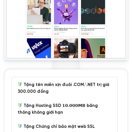
Tặng tên miền xịn đuôi .COM/.NET trị giá
300.000 đồng
Tặng Hosting SSD 𝟭𝟬.𝟬𝟬𝟬𝗠𝗕 băng
thông không giới hạn
Tặng Chứng chỉ bảo mật web SSL