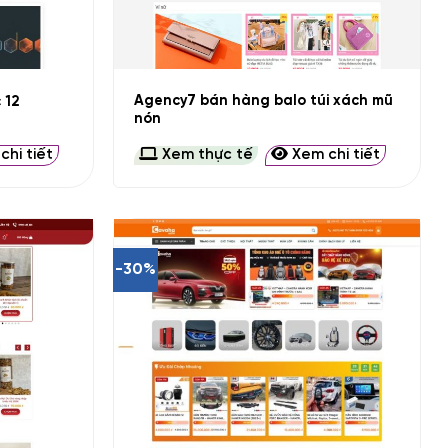
+
Agency7 bán hàng balo túi xách mũ
 12
nón
hi tiết
Xem thực tế
Xem chi tiết
-30%