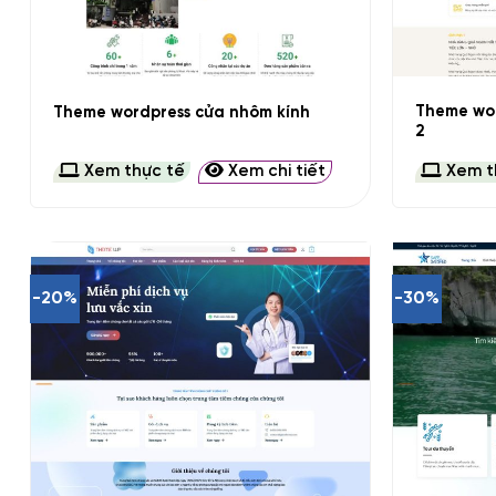
+
+
Theme wo
Theme wordpress cửa nhôm kính
2
Xem thực tế
Xem chi tiết
Xem t
-20%
-30%