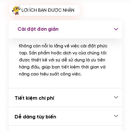
Cài plugin xử lý thanh toán tự động
LỢI ÍCH BẠN ĐƯỢC NHẬN
qua ngân hàng vietcombank,
techcombank, Zalopay, QR code...
(+2.000.000 VND)
Cài đặt đơn giản
Không còn nỗi lo lắng về việc cài đặt phức
tạp. Sản phẩm hoặc dịch vụ của chúng tôi
được thiết kế với sự dễ sử dụng là ưu tiên
hàng đầu, giúp bạn tiết kiệm thời gian và
nâng cao hiệu suất công việc.
Tiết kiệm chi phí
Dễ dàng tùy biến