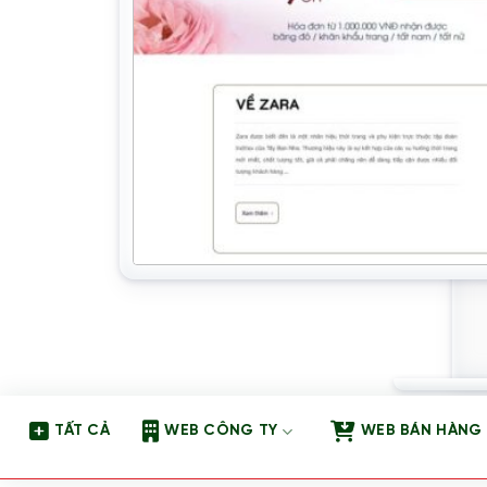
TẤT CẢ
WEB CÔNG TY
WEB BÁN HÀNG