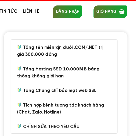
TIN TỨC
LIÊN HỆ
ĐĂNG NHẬP
GIỎ HÀNG
Tặng tên miền xịn đuôi .COM/.NET trị
giá 300.000 đồng
Tặng Hosting SSD 𝟭𝟬.𝟬𝟬𝟬𝗠𝗕 băng
thông không giới hạn
Tặng Chứng chỉ bảo mật web SSL
Tích hợp kênh tương tác khách hàng
(Chat, Zalo, Hotline)
CHỈNH SỬA THEO YÊU CẦU