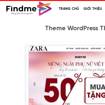
Bỏ
qua
TRANG CHỦ
GIỚI THIỆU
nội
dung
Theme WordPress Th