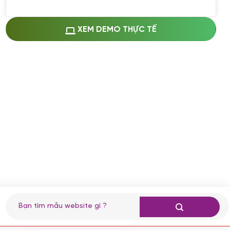
Miễn phí cài web lên host giống demo
100%
(+0 VND)
Thay logo + thông tin doanh nghiệp
XEM DEMO THỰC TẾ
(+100.000 VND)
Đổi màu chủ đạo theo tông của logo
(+250.000 VND)
Sửa danh mục và sắp xếp lại thanh
menu
(+200.000 VND)
Thay đổi bố cục trang chủ (đơn giản)
(+200.000 VND)
Đăng 10 bài viết chuẩn seo
(+500.000 VND)
Nhập liệu 100 bài viết
(+1.000.000 VND)
CÀI ĐẶT PLUGINS
Tìm
kiếm:
Cài đặt plugin theo yêu cầu
(+100.000 VND)