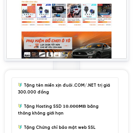
Tặng tên miền xịn đuôi .COM/.NET trị giá
300.000 đồng
Tặng Hosting SSD 𝟭𝟬.𝟬𝟬𝟬𝗠𝗕 băng
thông không giới hạn
Tặng Chứng chỉ bảo mật web SSL