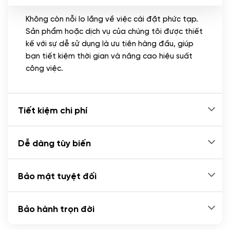
Không còn nỗi lo lắng về việc cài đặt phức tạp.
CÀI ĐẶT PLUGINS
Sản phẩm hoặc dịch vụ của chúng tôi được thiết
Cài đặt plugin theo yêu cầu
kế với sự dễ sử dụng là ưu tiên hàng đầu, giúp
(+100.000 VND)
bạn tiết kiệm thời gian và nâng cao hiệu suất
Cài plugin xử lý thanh toán tự động qua
công việc.
ngân hàng vietcombank, techcombank,
Zalopay, QR code...
(+2.000.000 VND)
Tiết kiệm chi phí
Dễ dàng tùy biến
Bảo mật tuyệt đối
Bảo hành trọn đời