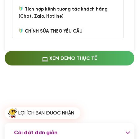
Tích hợp kênh tương tác khách hàng
(Chat, Zalo, Hotline)
CHỈNH SỬA THEO YÊU CẦU
Miễn phí cài web lên host giống demo
100%
(+0 VND)
Thay logo + thông tin doanh nghiệp
XEM DEMO THỰC TẾ
(+100.000 VND)
Đổi màu chủ đạo theo tông của logo
(+250.000 VND)
Sửa danh mục và sắp xếp lại thanh
menu
(+200.000 VND)
Thay đổi bố cục trang chủ (đơn giản)
LỢI ÍCH BẠN ĐƯỢC NHẬN
(+200.000 VND)
Đăng 10 bài viết chuẩn seo
(+500.000 VND)
Cài đặt đơn giản
Nhập liệu 100 bài viết
(+1.000.000 VND)