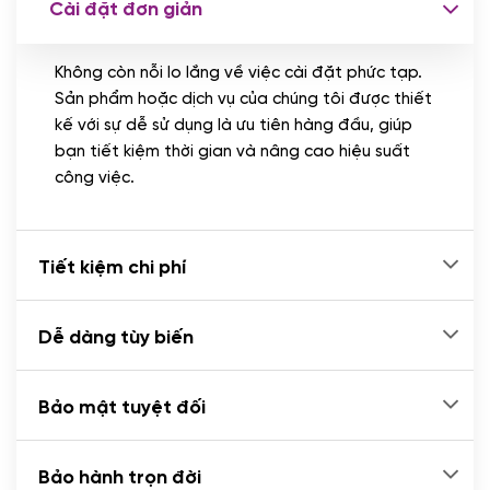
Cài đặt đơn giản
Nhập liệu 100 bài viết
(+1.000.000 VND)
Không còn nỗi lo lắng về việc cài đặt phức tạp.
CÀI ĐẶT PLUGINS
Sản phẩm hoặc dịch vụ của chúng tôi được thiết
Cài đặt plugin theo yêu cầu
kế với sự dễ sử dụng là ưu tiên hàng đầu, giúp
(+100.000 VND)
bạn tiết kiệm thời gian và nâng cao hiệu suất
Cài plugin xử lý thanh toán tự động qua
công việc.
ngân hàng vietcombank, techcombank,
Zalopay, QR code...
(+2.000.000 VND)
Tiết kiệm chi phí
Dễ dàng tùy biến
Bảo mật tuyệt đối
Bảo hành trọn đời