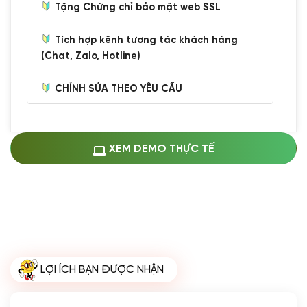
Tặng Chứng chỉ bảo mật web SSL
Tích hợp kênh tương tác khách hàng
(Chat, Zalo, Hotline)
CHỈNH SỬA THEO YÊU CẦU
Miễn phí cài web lên host giống demo
100%
(+0 VND)
Thay logo + thông tin doanh nghiệp
XEM DEMO THỰC TẾ
(+100.000 VND)
Đổi màu chủ đạo theo tông của logo
(+250.000 VND)
Sửa danh mục và sắp xếp lại thanh
menu
(+200.000 VND)
Thay đổi bố cục trang chủ (đơn giản)
LỢI ÍCH BẠN ĐƯỢC NHẬN
(+200.000 VND)
Đăng 10 bài viết chuẩn seo
(+500.000 VND)