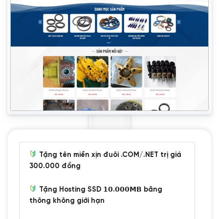
Tặng tên miền xịn đuôi .COM/.NET trị giá
300.000 đồng
Tặng Hosting SSD 𝟭𝟬.𝟬𝟬𝟬𝗠𝗕 băng
thông không giới hạn