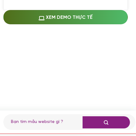
Miễn phí cài web lên host giống demo
100%
(+0 VND)
Thay logo + thông tin doanh nghiệp
XEM DEMO THỰC TẾ
(+100.000 VND)
Đổi màu chủ đạo theo tông của logo
(+250.000 VND)
Sửa danh mục và sắp xếp lại thanh
menu
(+200.000 VND)
Thay đổi bố cục trang chủ (đơn giản)
(+200.000 VND)
Đăng 10 bài viết chuẩn seo
(+500.000 VND)
Nhập liệu 100 bài viết
(+1.000.000 VND)
CÀI ĐẶT PLUGINS
Tìm
kiếm:
Cài đặt plugin theo yêu cầu
(+100.000 VND)