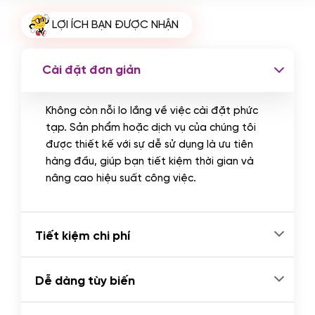
Cài plugin xử lý thanh toán tự động
LỢI ÍCH BẠN ĐƯỢC NHẬN
qua ngân hàng vietcombank,
techcombank, Zalopay, QR code...
(+2.000.000 VND)
Cài đặt đơn giản
Không còn nỗi lo lắng về việc cài đặt phức
tạp. Sản phẩm hoặc dịch vụ của chúng tôi
được thiết kế với sự dễ sử dụng là ưu tiên
hàng đầu, giúp bạn tiết kiệm thời gian và
nâng cao hiệu suất công việc.
Tiết kiệm chi phí
Dễ dàng tùy biến