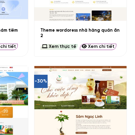
+
hám tiêm
Theme wordoress nhà hàng quán ăn
2
hi tiết
Xem thực tế
Xem chi tiết
-30%