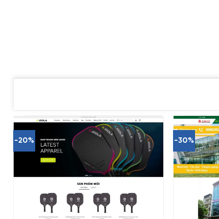
-20%
-30%