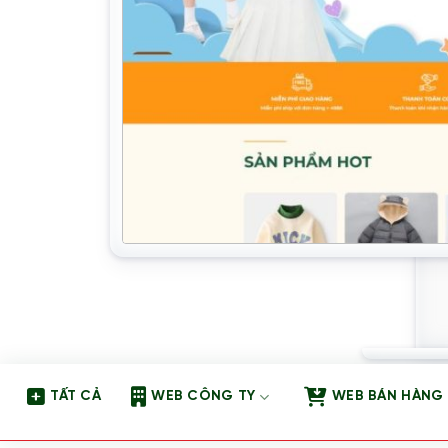
TẤT CẢ
WEB CÔNG TY
WEB BÁN HÀNG