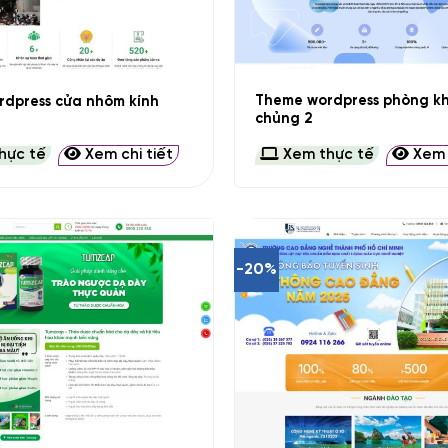
+
Theme wordpress phòng k
dpress cửa nhôm kính
chủng 2
hực tế
Xem chi tiết
Xem thực tế
Xem c
-20%