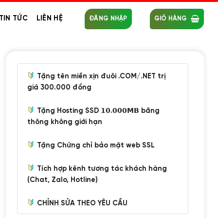
TIN TỨC
LIÊN HỆ
ĐĂNG NHẬP
GIỎ HÀNG
Tặng tên miền xịn đuôi .COM/.NET trị
giá 300.000 đồng
Tặng Hosting SSD 𝟭𝟬.𝟬𝟬𝟬𝗠𝗕 băng
thông không giới hạn
Tặng Chứng chỉ bảo mật web SSL
Tích hợp kênh tương tác khách hàng
(Chat, Zalo, Hotline)
CHỈNH SỬA THEO YÊU CẦU