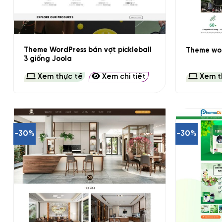
+
+
Theme WordPress bán vợt pickleball
Theme wor
3 giống Joola
Xem thực tế
Xem chi tiết
Xem t
-30%
-30%