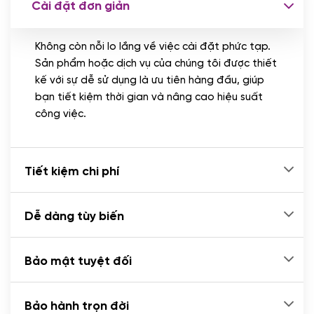
Cài đặt đơn giản
Nhập liệu 100 bài viết
(+1.000.000 VND)
Không còn nỗi lo lắng về việc cài đặt phức tạp.
CÀI ĐẶT PLUGINS
Sản phẩm hoặc dịch vụ của chúng tôi được thiết
Cài đặt plugin theo yêu cầu
kế với sự dễ sử dụng là ưu tiên hàng đầu, giúp
(+100.000 VND)
bạn tiết kiệm thời gian và nâng cao hiệu suất
Cài plugin xử lý thanh toán tự động qua
công việc.
ngân hàng vietcombank, techcombank,
Zalopay, QR code...
(+2.000.000 VND)
Tiết kiệm chi phí
Dễ dàng tùy biến
Bảo mật tuyệt đối
Bảo hành trọn đời