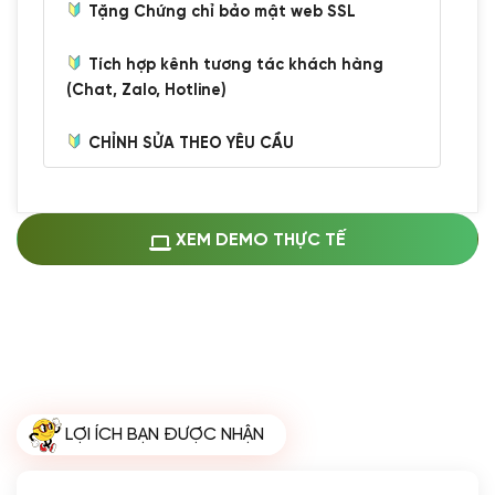
Tặng Chứng chỉ bảo mật web SSL
Tích hợp kênh tương tác khách hàng
(Chat, Zalo, Hotline)
CHỈNH SỬA THEO YÊU CẦU
Miễn phí cài web lên host giống demo
100%
(+0 VND)
Thay logo + thông tin doanh nghiệp
XEM DEMO THỰC TẾ
(+100.000 VND)
Đổi màu chủ đạo theo tông của logo
(+250.000 VND)
Sửa danh mục và sắp xếp lại thanh
menu
(+200.000 VND)
Thay đổi bố cục trang chủ (đơn giản)
LỢI ÍCH BẠN ĐƯỢC NHẬN
(+200.000 VND)
Đăng 10 bài viết chuẩn seo
(+500.000 VND)