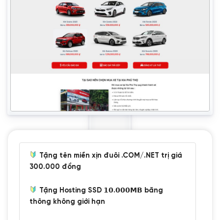
Tặng tên miền xịn đuôi .COM/.NET trị giá
300.000 đồng
Tặng Hosting SSD 𝟭𝟬.𝟬𝟬𝟬𝗠𝗕 băng
thông không giới hạn