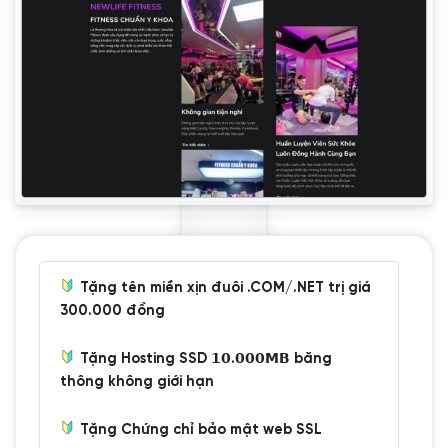
Tặng tên miền xịn đuôi .COM/.NET trị giá
300.000 đồng
Tặng Hosting SSD 𝟭𝟬.𝟬𝟬𝟬𝗠𝗕 băng
thông không giới hạn
Tặng Chứng chỉ bảo mật web SSL