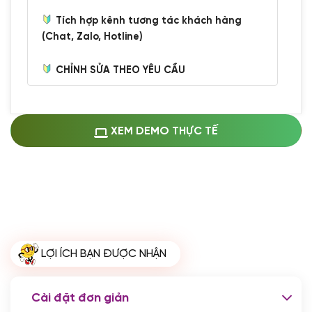
Tích hợp kênh tương tác khách hàng
(Chat, Zalo, Hotline)
CHỈNH SỬA THEO YÊU CẦU
Miễn phí cài web lên host giống demo
100%
(+0 VND)
Thay logo + thông tin doanh nghiệp
XEM DEMO THỰC TẾ
(+100.000 VND)
Đổi màu chủ đạo theo tông của logo
(+250.000 VND)
Sửa danh mục và sắp xếp lại thanh
menu
(+200.000 VND)
Thay đổi bố cục trang chủ (đơn giản)
LỢI ÍCH BẠN ĐƯỢC NHẬN
(+200.000 VND)
Đăng 10 bài viết chuẩn seo
(+500.000 VND)
Cài đặt đơn giản
Nhập liệu 100 bài viết
(+1.000.000 VND)