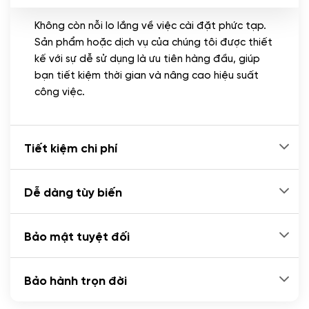
Không còn nỗi lo lắng về việc cài đặt phức tạp.
CÀI ĐẶT PLUGINS
Sản phẩm hoặc dịch vụ của chúng tôi được thiết
Cài đặt plugin theo yêu cầu
kế với sự dễ sử dụng là ưu tiên hàng đầu, giúp
(+100.000 VND)
bạn tiết kiệm thời gian và nâng cao hiệu suất
Cài plugin xử lý thanh toán tự động qua
công việc.
ngân hàng vietcombank, techcombank,
Zalopay, QR code...
(+2.000.000 VND)
Tiết kiệm chi phí
Dễ dàng tùy biến
Bảo mật tuyệt đối
Bảo hành trọn đời