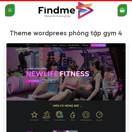
Bỏ
qua
nội
dung
Theme wordprees phòng tập gym 4