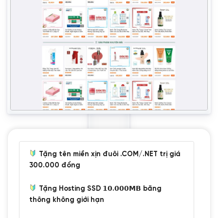
Tặng tên miền xịn đuôi .COM/.NET trị giá
300.000 đồng
Tặng Hosting SSD 𝟭𝟬.𝟬𝟬𝟬𝗠𝗕 băng
thông không giới hạn