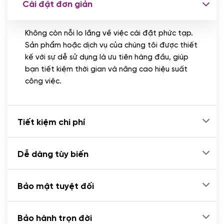
Cài đặt đơn giản
Nhập liệu 100 bài viết
(+1.000.000 VND)
Không còn nỗi lo lắng về việc cài đặt phức tạp.
CÀI ĐẶT PLUGINS
Sản phẩm hoặc dịch vụ của chúng tôi được thiết
Cài đặt plugin theo yêu cầu
kế với sự dễ sử dụng là ưu tiên hàng đầu, giúp
(+100.000 VND)
bạn tiết kiệm thời gian và nâng cao hiệu suất
Cài plugin xử lý thanh toán tự động qua
công việc.
ngân hàng vietcombank, techcombank,
Zalopay, QR code...
(+2.000.000 VND)
Tiết kiệm chi phí
Dễ dàng tùy biến
Bảo mật tuyệt đối
Bảo hành trọn đời