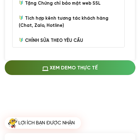
Tặng Chứng chỉ bảo mật web SSL
Tích hợp kênh tương tác khách hàng
(Chat, Zalo, Hotline)
CHỈNH SỬA THEO YÊU CẦU
Miễn phí cài web lên host giống demo
100%
(+0 VND)
Thay logo + thông tin doanh nghiệp
XEM DEMO THỰC TẾ
(+100.000 VND)
Đổi màu chủ đạo theo tông của logo
(+250.000 VND)
Sửa danh mục và sắp xếp lại thanh
menu
(+200.000 VND)
Thay đổi bố cục trang chủ (đơn giản)
LỢI ÍCH BẠN ĐƯỢC NHẬN
(+200.000 VND)
Đăng 10 bài viết chuẩn seo
(+500.000 VND)