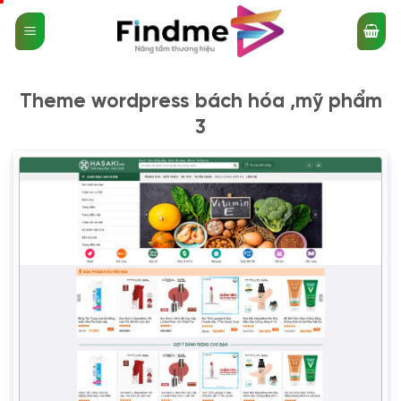
Bỏ
qua
nội
dung
Theme wordpress bách hóa ,mỹ phẩm
3