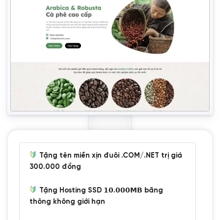
Tặng tên miền xịn đuôi .COM/.NET trị giá
300.000 đồng
Tặng Hosting SSD 𝟭𝟬.𝟬𝟬𝟬𝗠𝗕 băng
thông không giới hạn