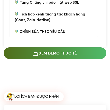
Tặng Chứng chỉ bảo mật web SSL
Tích hợp kênh tương tác khách hàng
(Chat, Zalo, Hotline)
CHỈNH SỬA THEO YÊU CẦU
Miễn phí cài web lên host giống demo
100%
(+0 VND)
Thay logo + thông tin doanh nghiệp
XEM DEMO THỰC TẾ
(+100.000 VND)
Đổi màu chủ đạo theo tông của logo
(+250.000 VND)
Sửa danh mục và sắp xếp lại thanh
menu
(+200.000 VND)
Thay đổi bố cục trang chủ (đơn giản)
LỢI ÍCH BẠN ĐƯỢC NHẬN
(+200.000 VND)
Đăng 10 bài viết chuẩn seo
(+500.000 VND)