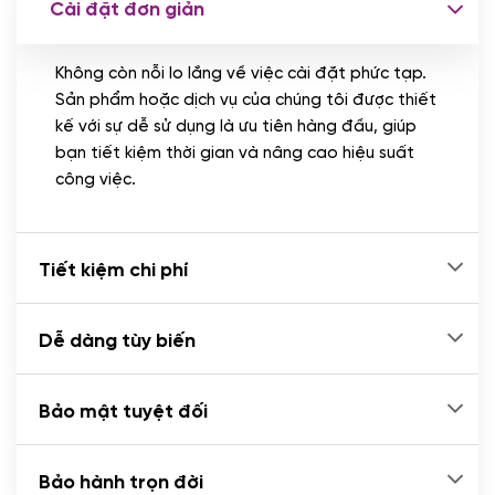
Cài đặt đơn giản
Nhập liệu 100 bài viết
(+1.000.000 VND)
Không còn nỗi lo lắng về việc cài đặt phức tạp.
CÀI ĐẶT PLUGINS
Sản phẩm hoặc dịch vụ của chúng tôi được thiết
Cài đặt plugin theo yêu cầu
kế với sự dễ sử dụng là ưu tiên hàng đầu, giúp
(+100.000 VND)
bạn tiết kiệm thời gian và nâng cao hiệu suất
Cài plugin xử lý thanh toán tự động qua
công việc.
ngân hàng vietcombank, techcombank,
Zalopay, QR code...
(+2.000.000 VND)
Tiết kiệm chi phí
Dễ dàng tùy biến
Bảo mật tuyệt đối
Bảo hành trọn đời