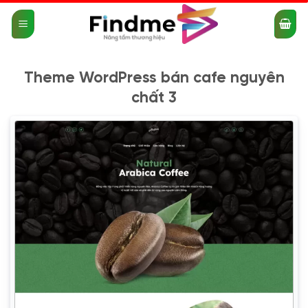
Bỏ
qua
nội
dung
Theme WordPress bán cafe nguyên
chất 3