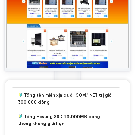
Tặng tên miền xịn đuôi .COM/.NET trị giá
300.000 đồng
Tặng Hosting SSD 𝟭𝟬.𝟬𝟬𝟬𝗠𝗕 băng
thông không giới hạn