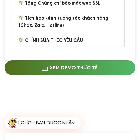
Tặng Chứng chỉ bảo mật web SSL
Tích hợp kênh tương tác khách hàng
(Chat, Zalo, Hotline)
CHỈNH SỬA THEO YÊU CẦU
Miễn phí cài web lên host giống demo
100%
(+0 VND)
Thay logo + thông tin doanh nghiệp
XEM DEMO THỰC TẾ
(+100.000 VND)
Đổi màu chủ đạo theo tông của logo
(+250.000 VND)
Sửa danh mục và sắp xếp lại thanh
menu
(+200.000 VND)
Thay đổi bố cục trang chủ (đơn giản)
LỢI ÍCH BẠN ĐƯỢC NHẬN
(+200.000 VND)
Đăng 10 bài viết chuẩn seo
(+500.000 VND)