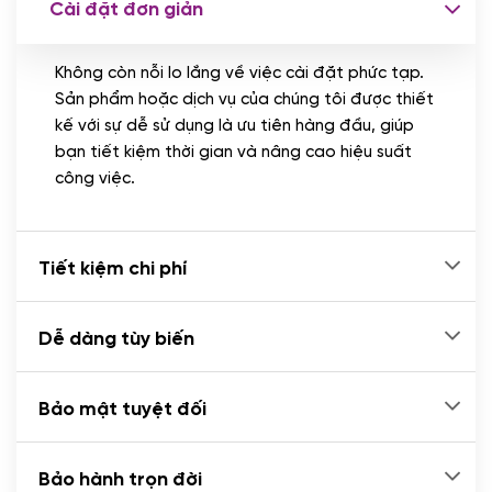
Cài đặt đơn giản
Nhập liệu 100 bài viết
(+1.000.000 VND)
Không còn nỗi lo lắng về việc cài đặt phức tạp.
CÀI ĐẶT PLUGINS
Sản phẩm hoặc dịch vụ của chúng tôi được thiết
Cài đặt plugin theo yêu cầu
kế với sự dễ sử dụng là ưu tiên hàng đầu, giúp
(+100.000 VND)
bạn tiết kiệm thời gian và nâng cao hiệu suất
Cài plugin xử lý thanh toán tự động qua
công việc.
ngân hàng vietcombank, techcombank,
Zalopay, QR code...
(+2.000.000 VND)
Tiết kiệm chi phí
Dễ dàng tùy biến
Bảo mật tuyệt đối
Bảo hành trọn đời