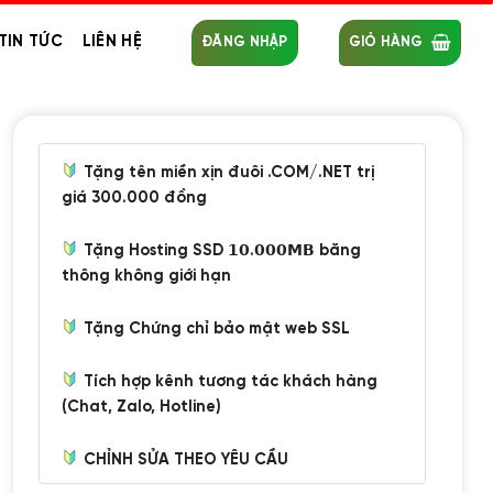
TIN TỨC
LIÊN HỆ
ĐĂNG NHẬP
GIỎ HÀNG
Tặng tên miền xịn đuôi .COM/.NET trị
giá 300.000 đồng
Tặng Hosting SSD 𝟭𝟬.𝟬𝟬𝟬𝗠𝗕 băng
thông không giới hạn
Tặng Chứng chỉ bảo mật web SSL
Tích hợp kênh tương tác khách hàng
(Chat, Zalo, Hotline)
CHỈNH SỬA THEO YÊU CẦU