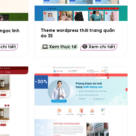
+
Theme wordpress thời trang quần
ngọc linh
áo 35
hi tiết
Xem thực tế
Xem chi tiết
-30%