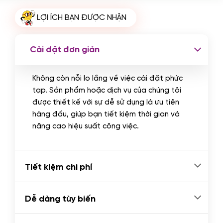
Cài plugin xử lý thanh toán tự động
LỢI ÍCH BẠN ĐƯỢC NHẬN
qua ngân hàng vietcombank,
techcombank, Zalopay, QR code...
(+2.000.000 VND)
Cài đặt đơn giản
Không còn nỗi lo lắng về việc cài đặt phức
tạp. Sản phẩm hoặc dịch vụ của chúng tôi
được thiết kế với sự dễ sử dụng là ưu tiên
hàng đầu, giúp bạn tiết kiệm thời gian và
nâng cao hiệu suất công việc.
Tiết kiệm chi phí
Dễ dàng tùy biến