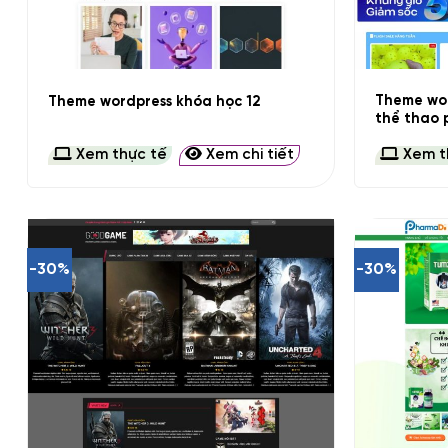
+
+
Theme wor
Theme wordpress khóa học 12
thể thao p
Xem thực tế
Xem chi tiết
Xem t
-30%
-30%