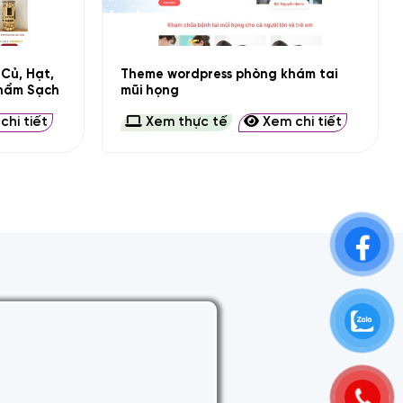
+
Củ, Hạt,
Theme wordpress phòng khám tai
Phẩm Sạch
mũi họng
hi tiết
Xem thực tế
Xem chi tiết