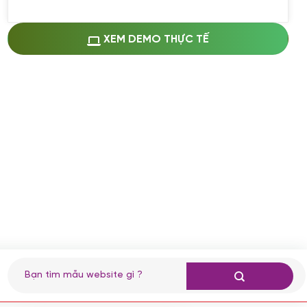
Miễn phí cài web lên host giống demo
100%
(+0 VND)
Thay logo + thông tin doanh nghiệp
XEM DEMO THỰC TẾ
(+100.000 VND)
Đổi màu chủ đạo theo tông của logo
(+250.000 VND)
Sửa danh mục và sắp xếp lại thanh
menu
(+200.000 VND)
Thay đổi bố cục trang chủ (đơn giản)
(+200.000 VND)
Đăng 10 bài viết chuẩn seo
(+500.000 VND)
Nhập liệu 100 bài viết
(+1.000.000 VND)
CÀI ĐẶT PLUGINS
Tìm
kiếm:
Cài đặt plugin theo yêu cầu
(+100.000 VND)