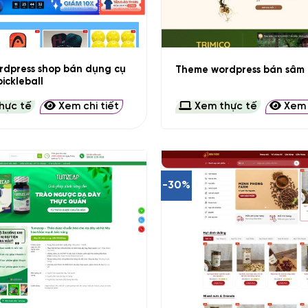
+
dpress shop bán dụng cụ
Theme wordpress bán sâm 
ickleball
hực tế
Xem chi tiết
Xem thực tế
Xem c
-30%