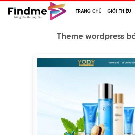
Bỏ
qua
TRANG CHỦ
GIỚI THIỆU
nội
dung
Theme wordpress bá