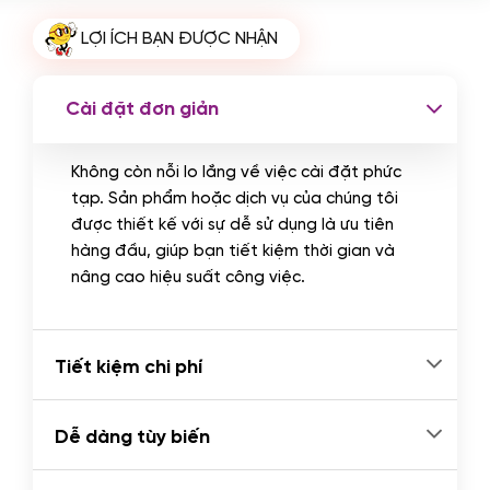
Cài plugin xử lý thanh toán tự động
LỢI ÍCH BẠN ĐƯỢC NHẬN
qua ngân hàng vietcombank,
techcombank, Zalopay, QR code...
(+2.000.000 VND)
Cài đặt đơn giản
Không còn nỗi lo lắng về việc cài đặt phức
tạp. Sản phẩm hoặc dịch vụ của chúng tôi
được thiết kế với sự dễ sử dụng là ưu tiên
hàng đầu, giúp bạn tiết kiệm thời gian và
nâng cao hiệu suất công việc.
Tiết kiệm chi phí
Dễ dàng tùy biến