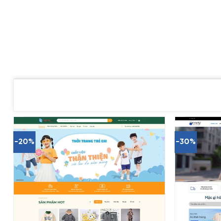
-20%
-30%