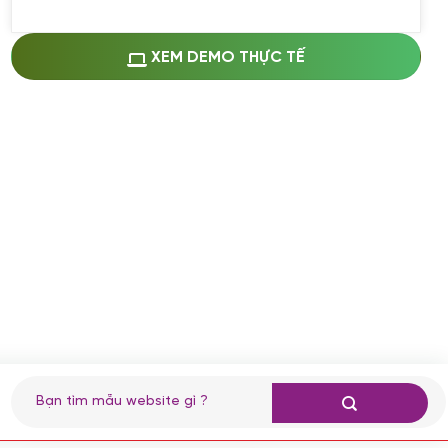
Miễn phí cài web lên host giống demo
100%
(+0 VND)
Thay logo + thông tin doanh nghiệp
XEM DEMO THỰC TẾ
(+100.000 VND)
Đổi màu chủ đạo theo tông của logo
(+250.000 VND)
Sửa danh mục và sắp xếp lại thanh
menu
(+200.000 VND)
Thay đổi bố cục trang chủ (đơn giản)
(+200.000 VND)
Đăng 10 bài viết chuẩn seo
(+500.000 VND)
Nhập liệu 100 bài viết
(+1.000.000 VND)
CÀI ĐẶT PLUGINS
Tìm
kiếm:
Cài đặt plugin theo yêu cầu
(+100.000 VND)