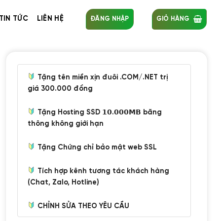
TIN TỨC
LIÊN HỆ
ĐĂNG NHẬP
GIỎ HÀNG
Tặng tên miền xịn đuôi .COM/.NET trị
giá 300.000 đồng
Tặng Hosting SSD 𝟭𝟬.𝟬𝟬𝟬𝗠𝗕 băng
thông không giới hạn
Tặng Chứng chỉ bảo mật web SSL
Tích hợp kênh tương tác khách hàng
(Chat, Zalo, Hotline)
CHỈNH SỬA THEO YÊU CẦU