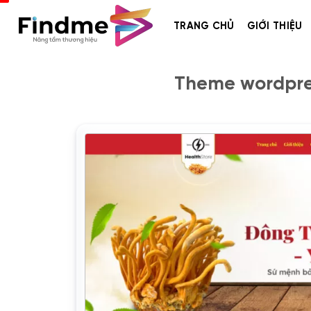
Bỏ
qua
TRANG CHỦ
GIỚI THIỆU
nội
dung
Theme wordpres