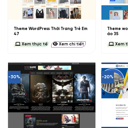
+
+
Theme WordPress Thời Trang Trẻ Em
Theme wor
47
áo 35
Xem thực tế
Xem chi tiết
Xem t
-30%
-20%