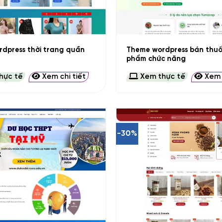
+
dpress thời trang quần
Theme wordpress bán thuố
phẩm chức năng
hực tế
Xem chi tiết
Xem thực tế
Xem c
-30%