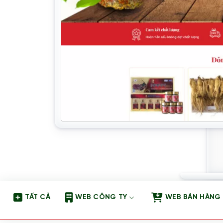
TẤT CẢ
WEB CÔNG TY
WEB BÁN HÀNG