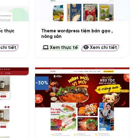
+
c thực
Theme wordpress tiệm bán gạo ,
nông sản
hi tiết
Xem thực tế
Xem chi tiết
-30%