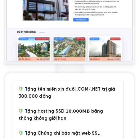
Tặng tên miền xịn đuôi .COM/.NET trị giá
300.000 đồng
Tặng Hosting SSD 𝟭𝟬.𝟬𝟬𝟬𝗠𝗕 băng
thông không giới hạn
Tặng Chứng chỉ bảo mật web SSL