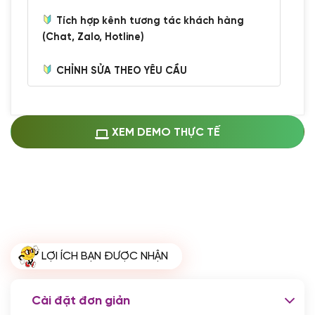
Tích hợp kênh tương tác khách hàng
(Chat, Zalo, Hotline)
CHỈNH SỬA THEO YÊU CẦU
Miễn phí cài web lên host giống demo
100%
(+0 VND)
Thay logo + thông tin doanh nghiệp
XEM DEMO THỰC TẾ
(+100.000 VND)
Đổi màu chủ đạo theo tông của logo
(+250.000 VND)
Sửa danh mục và sắp xếp lại thanh
menu
(+200.000 VND)
Thay đổi bố cục trang chủ (đơn giản)
LỢI ÍCH BẠN ĐƯỢC NHẬN
(+200.000 VND)
Đăng 10 bài viết chuẩn seo
(+500.000 VND)
Cài đặt đơn giản
Nhập liệu 100 bài viết
(+1.000.000 VND)