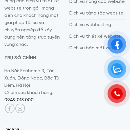
cung cấp dịch vụ thiết kế
Dịch vụ nâng cấp website
website trọn gói, mang
Dịch vụ tăng tốc website
đến cho khách hàng một
giải pháp tối ưu và
Dịch vụ webhosting
chuyên nghiệp để xây
Dịch vụ thiết kế website
dựng nền tảng trực tuyến
vững chắc.
Dịch vụ bảo mật website
TRỤ SỞ CHÍNH
Hà Nội: Ecohome 3, Tân
Xuân, Đông Ngạc, Bắc Từ
Liêm, Hà Nội
Chăm sóc khách hàng:
0949 013 000
Dịch vụ