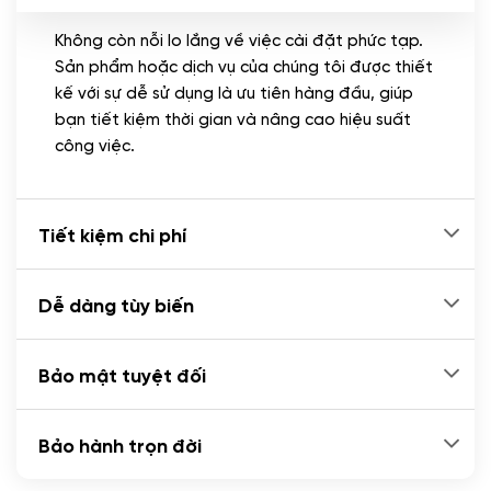
Không còn nỗi lo lắng về việc cài đặt phức tạp.
CÀI ĐẶT PLUGINS
Sản phẩm hoặc dịch vụ của chúng tôi được thiết
Cài đặt plugin theo yêu cầu
kế với sự dễ sử dụng là ưu tiên hàng đầu, giúp
(+100.000 VND)
bạn tiết kiệm thời gian và nâng cao hiệu suất
Cài plugin xử lý thanh toán tự động qua
công việc.
ngân hàng vietcombank, techcombank,
Zalopay, QR code...
(+2.000.000 VND)
Tiết kiệm chi phí
Dễ dàng tùy biến
Bảo mật tuyệt đối
Bảo hành trọn đời