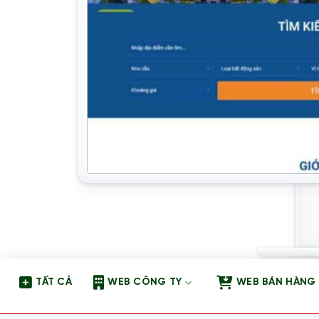
TẤT CẢ
WEB CÔNG TY
WEB BÁN HÀNG