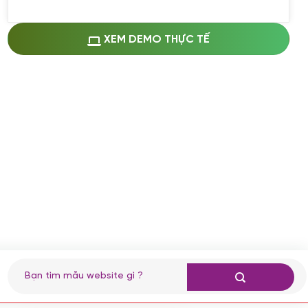
Miễn phí cài web lên host giống demo
100%
(+0 VND)
Thay logo + thông tin doanh nghiệp
XEM DEMO THỰC TẾ
(+100.000 VND)
Đổi màu chủ đạo theo tông của logo
(+250.000 VND)
Sửa danh mục và sắp xếp lại thanh
menu
(+200.000 VND)
Thay đổi bố cục trang chủ (đơn giản)
(+200.000 VND)
Đăng 10 bài viết chuẩn seo
(+500.000 VND)
Nhập liệu 100 bài viết
(+1.000.000 VND)
CÀI ĐẶT PLUGINS
Tìm
kiếm:
Cài đặt plugin theo yêu cầu
(+100.000 VND)