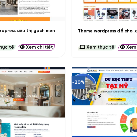
+
dpress siêu thị gạch men
Theme wordpress đồ chơi x
hực tế
Xem chi tiết
Xem thực tế
Xem c
-20%