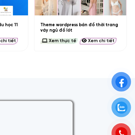
+
Theme wordpress bán đồ thời trang
u học 11
váy ngủ đồ lót
hi tiết
Xem thực tế
Xem chi tiết