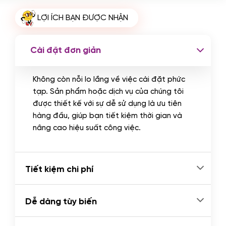
Cài plugin xử lý thanh toán tự động
LỢI ÍCH BẠN ĐƯỢC NHẬN
qua ngân hàng vietcombank,
techcombank, Zalopay, QR code...
(+2.000.000 VND)
Cài đặt đơn giản
Không còn nỗi lo lắng về việc cài đặt phức
tạp. Sản phẩm hoặc dịch vụ của chúng tôi
được thiết kế với sự dễ sử dụng là ưu tiên
hàng đầu, giúp bạn tiết kiệm thời gian và
nâng cao hiệu suất công việc.
Tiết kiệm chi phí
Dễ dàng tùy biến