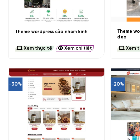
+
+
Theme wor
Theme wordpress cửa nhôm kính
đẹp
Xem thực tế
Xem chi tiết
Xem t
-30%
-20%