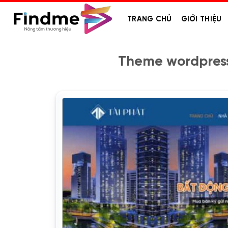
Bỏ
qua
TRANG CHỦ
GIỚI THIỆU
nội
dung
Theme wordpress