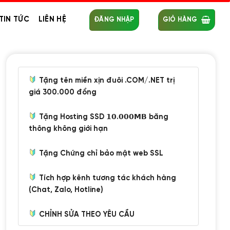
TIN TỨC
LIÊN HỆ
ĐĂNG NHẬP
GIỎ HÀNG
Tặng tên miền xịn đuôi .COM/.NET trị
giá 300.000 đồng
Tặng Hosting SSD 𝟭𝟬.𝟬𝟬𝟬𝗠𝗕 băng
thông không giới hạn
Tặng Chứng chỉ bảo mật web SSL
Tích hợp kênh tương tác khách hàng
(Chat, Zalo, Hotline)
CHỈNH SỬA THEO YÊU CẦU