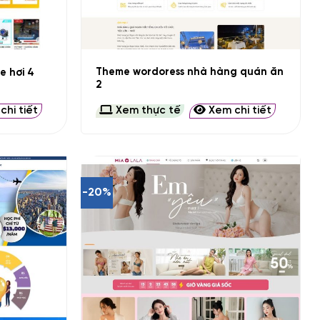
+
Theme wordoress nhà hàng quán ăn
e hơi 4
2
hi tiết
Xem thực tế
Xem chi tiết
-20%