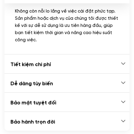
Không còn nỗi lo lắng về việc cài đặt phức tạp.
CÀI ĐẶT PLUGINS
Sản phẩm hoặc dịch vụ của chúng tôi được thiết
Cài đặt plugin theo yêu cầu
kế với sự dễ sử dụng là ưu tiên hàng đầu, giúp
(+100.000 VND)
bạn tiết kiệm thời gian và nâng cao hiệu suất
Cài plugin xử lý thanh toán tự động qua
công việc.
ngân hàng vietcombank, techcombank,
Zalopay, QR code...
(+2.000.000 VND)
Tiết kiệm chi phí
Dễ dàng tùy biến
Bảo mật tuyệt đối
Bảo hành trọn đời