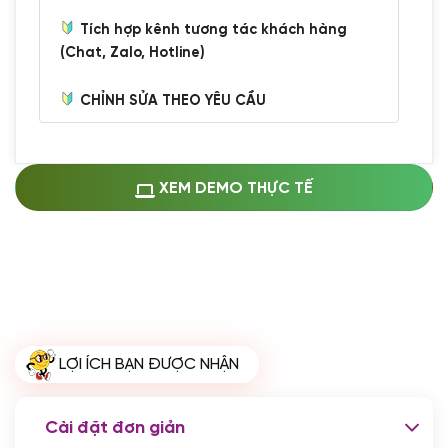
Tích hợp kênh tương tác khách hàng
(Chat, Zalo, Hotline)
CHỈNH SỬA THEO YÊU CẦU
Miễn phí cài web lên host giống demo
100%
(+0 VND)
Thay logo + thông tin doanh nghiệp
XEM DEMO THỰC TẾ
(+100.000 VND)
Đổi màu chủ đạo theo tông của logo
(+250.000 VND)
Sửa danh mục và sắp xếp lại thanh
menu
(+200.000 VND)
Thay đổi bố cục trang chủ (đơn giản)
LỢI ÍCH BẠN ĐƯỢC NHẬN
(+200.000 VND)
Đăng 10 bài viết chuẩn seo
(+500.000 VND)
Cài đặt đơn giản
Nhập liệu 100 bài viết
(+1.000.000 VND)