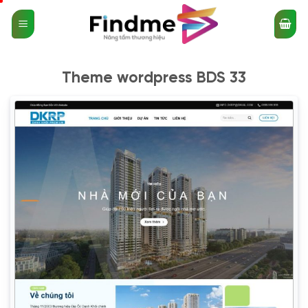
Bỏ
qua
nội
dung
Theme wordpress BDS 33