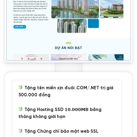
Tặng tên miền xịn đuôi .COM/.NET trị giá
300.000 đồng
Tặng Hosting SSD 𝟭𝟬.𝟬𝟬𝟬𝗠𝗕 băng
thông không giới hạn
Tặng Chứng chỉ bảo mật web SSL