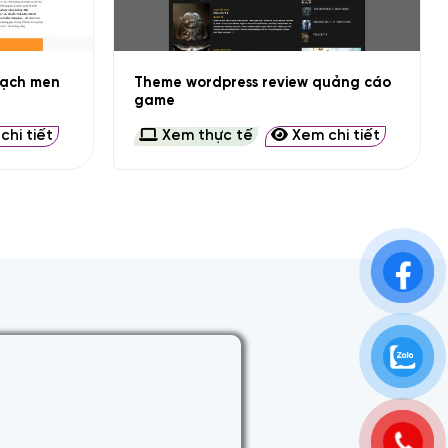
+
gạch men
Theme wordpress review quảng cáo
game
hi tiết
Xem thực tế
Xem chi tiết