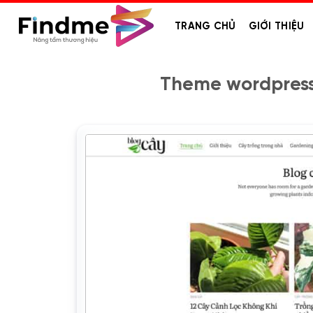
Bỏ
qua
TRANG CHỦ
GIỚI THIỆU
nội
dung
Theme wordpress