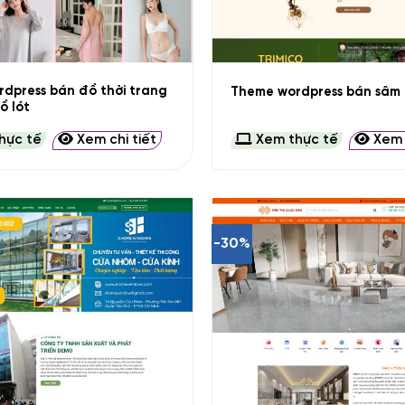
+
dpress bán đồ thời trang
Theme wordpress bán sâm 
ồ lót
hực tế
Xem chi tiết
Xem thực tế
Xem c
-30%