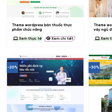
+
+
Theme wordpress bán thuốc thực
Theme wor
phẩm chức năng
váy ngủ đ
Xem thực tế
Xem chi tiết
Xem t
-20%
-30%