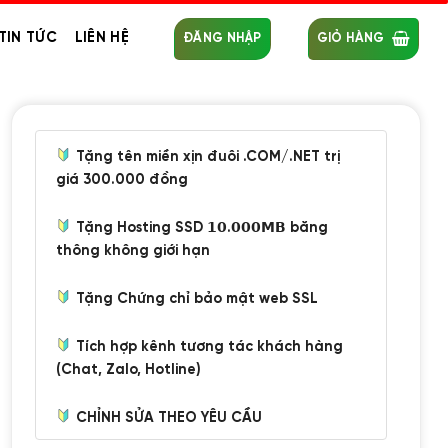
TIN TỨC
LIÊN HỆ
ĐĂNG NHẬP
GIỎ HÀNG
Tặng tên miền xịn đuôi .COM/.NET trị
giá 300.000 đồng
Tặng Hosting SSD 𝟭𝟬.𝟬𝟬𝟬𝗠𝗕 băng
thông không giới hạn
Tặng Chứng chỉ bảo mật web SSL
Tích hợp kênh tương tác khách hàng
(Chat, Zalo, Hotline)
CHỈNH SỬA THEO YÊU CẦU