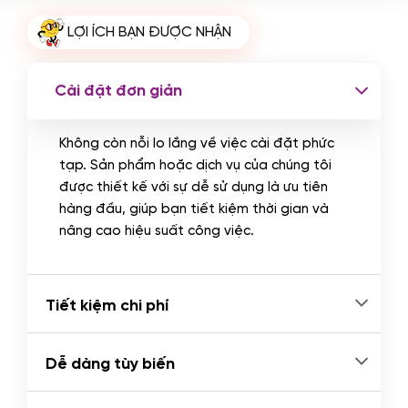
Cài plugin xử lý thanh toán tự động
LỢI ÍCH BẠN ĐƯỢC NHẬN
qua ngân hàng vietcombank,
techcombank, Zalopay, QR code...
(+2.000.000 VND)
Cài đặt đơn giản
Không còn nỗi lo lắng về việc cài đặt phức
tạp. Sản phẩm hoặc dịch vụ của chúng tôi
được thiết kế với sự dễ sử dụng là ưu tiên
hàng đầu, giúp bạn tiết kiệm thời gian và
nâng cao hiệu suất công việc.
Tiết kiệm chi phí
Dễ dàng tùy biến