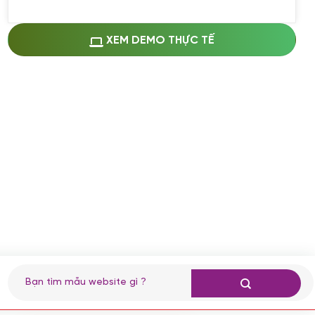
Miễn phí cài web lên host giống demo
100%
(+0 VND)
Thay logo + thông tin doanh nghiệp
XEM DEMO THỰC TẾ
(+100.000 VND)
Đổi màu chủ đạo theo tông của logo
(+250.000 VND)
Sửa danh mục và sắp xếp lại thanh
menu
(+200.000 VND)
Thay đổi bố cục trang chủ (đơn giản)
(+200.000 VND)
Đăng 10 bài viết chuẩn seo
(+500.000 VND)
Nhập liệu 100 bài viết
(+1.000.000 VND)
CÀI ĐẶT PLUGINS
Tìm
kiếm:
Cài đặt plugin theo yêu cầu
(+100.000 VND)