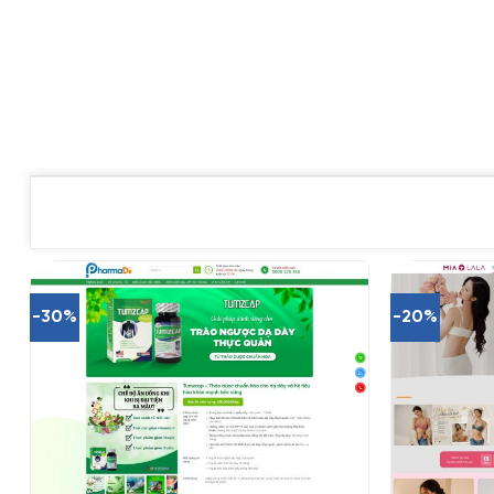
-30%
-20%