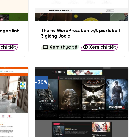
+
Theme WordPress bán vợt pickleball
ngọc linh
3 giống Joola
hi tiết
Xem thực tế
Xem chi tiết
-30%