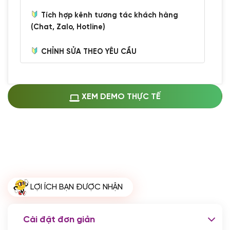
Tích hợp kênh tương tác khách hàng
(Chat, Zalo, Hotline)
CHỈNH SỬA THEO YÊU CẦU
Miễn phí cài web lên host giống demo
100%
(+0 VND)
Thay logo + thông tin doanh nghiệp
XEM DEMO THỰC TẾ
(+100.000 VND)
Đổi màu chủ đạo theo tông của logo
(+250.000 VND)
Sửa danh mục và sắp xếp lại thanh
menu
(+200.000 VND)
Thay đổi bố cục trang chủ (đơn giản)
LỢI ÍCH BẠN ĐƯỢC NHẬN
(+200.000 VND)
Đăng 10 bài viết chuẩn seo
(+500.000 VND)
Cài đặt đơn giản
Nhập liệu 100 bài viết
(+1.000.000 VND)