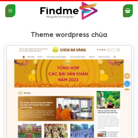
Bỏ
qua
nội
dung
Theme wordpress chùa