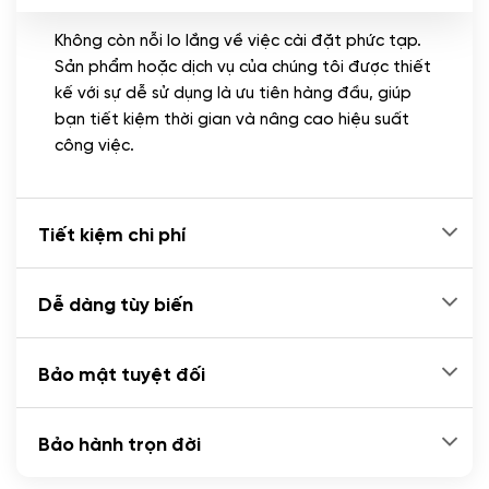
Không còn nỗi lo lắng về việc cài đặt phức tạp.
CÀI ĐẶT PLUGINS
Sản phẩm hoặc dịch vụ của chúng tôi được thiết
Cài đặt plugin theo yêu cầu
kế với sự dễ sử dụng là ưu tiên hàng đầu, giúp
(+100.000 VND)
bạn tiết kiệm thời gian và nâng cao hiệu suất
Cài plugin xử lý thanh toán tự động qua
công việc.
ngân hàng vietcombank, techcombank,
Zalopay, QR code...
(+2.000.000 VND)
Tiết kiệm chi phí
Dễ dàng tùy biến
Bảo mật tuyệt đối
Bảo hành trọn đời