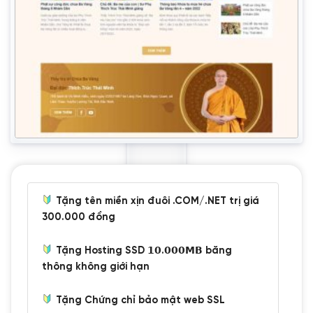
Tặng tên miền xịn đuôi .COM/.NET trị giá
300.000 đồng
Tặng Hosting SSD 𝟭𝟬.𝟬𝟬𝟬𝗠𝗕 băng
thông không giới hạn
Tặng Chứng chỉ bảo mật web SSL