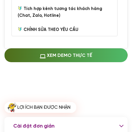
Tích hợp kênh tương tác khách hàng
(Chat, Zalo, Hotline)
CHỈNH SỬA THEO YÊU CẦU
Miễn phí cài web lên host giống demo
100%
(+0 VND)
Thay logo + thông tin doanh nghiệp
XEM DEMO THỰC TẾ
(+100.000 VND)
Đổi màu chủ đạo theo tông của logo
(+250.000 VND)
Sửa danh mục và sắp xếp lại thanh
menu
(+200.000 VND)
Thay đổi bố cục trang chủ (đơn giản)
LỢI ÍCH BẠN ĐƯỢC NHẬN
(+200.000 VND)
Đăng 10 bài viết chuẩn seo
(+500.000 VND)
Cài đặt đơn giản
Nhập liệu 100 bài viết
(+1.000.000 VND)