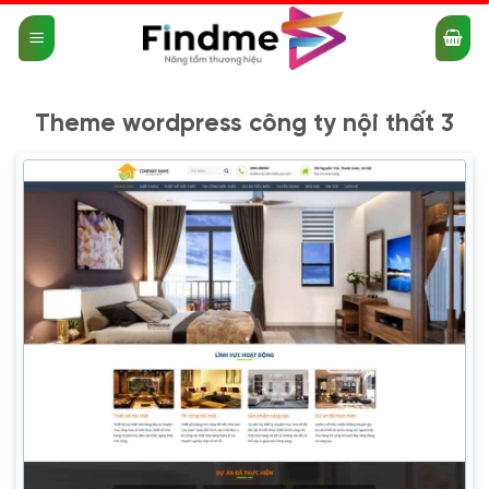
Bỏ
qua
nội
dung
Theme wordpress công ty nội thất 3