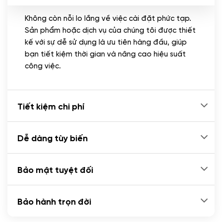
Không còn nỗi lo lắng về việc cài đặt phức tạp.
CÀI ĐẶT PLUGINS
Sản phẩm hoặc dịch vụ của chúng tôi được thiết
Cài đặt plugin theo yêu cầu
kế với sự dễ sử dụng là ưu tiên hàng đầu, giúp
(+100.000 VND)
bạn tiết kiệm thời gian và nâng cao hiệu suất
Cài plugin xử lý thanh toán tự động qua
công việc.
ngân hàng vietcombank, techcombank,
Zalopay, QR code...
(+2.000.000 VND)
Tiết kiệm chi phí
Dễ dàng tùy biến
Bảo mật tuyệt đối
Bảo hành trọn đời