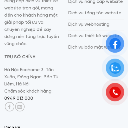
cung cấp dịch vụ thiết kế
Dịch vụ nâng cấp website
website trọn gói, mang
Dịch vụ tăng tốc website
đến cho khách hàng một
giải pháp tối ưu và
Dịch vụ webhosting
chuyên nghiệp để xây
Dịch vụ thiết kế website
dựng nền tảng trực tuyến
vững chắc.
Dịch vụ bảo mật website
TRỤ SỞ CHÍNH
Hà Nội: Ecohome 3, Tân
Xuân, Đông Ngạc, Bắc Từ
Liêm, Hà Nội
Chăm sóc khách hàng:
0949 013 000
Dịch vụ