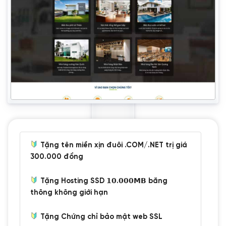
Tặng tên miền xịn đuôi .COM/.NET trị giá
300.000 đồng
Tặng Hosting SSD 𝟭𝟬.𝟬𝟬𝟬𝗠𝗕 băng
thông không giới hạn
Tặng Chứng chỉ bảo mật web SSL