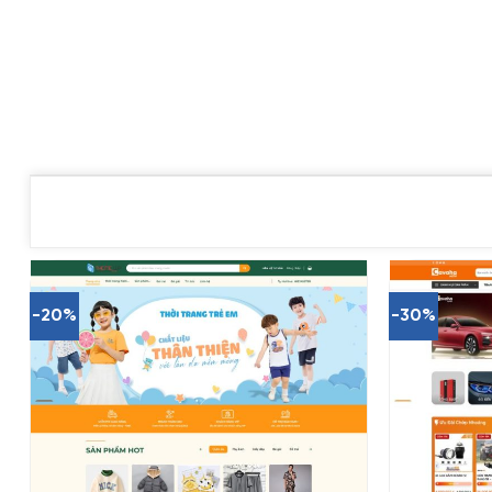
-20%
-30%