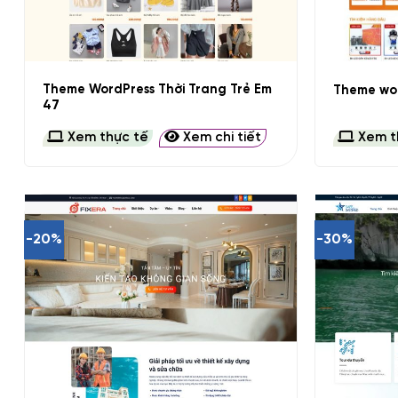
+
+
Theme WordPress Thời Trang Trẻ Em
Theme wor
47
Xem thực tế
Xem chi tiết
Xem t
-20%
-30%