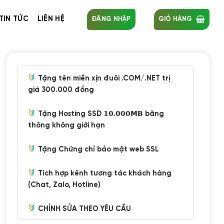
TIN TỨC
LIÊN HỆ
ĐĂNG NHẬP
GIỎ HÀNG
Tặng tên miền xịn đuôi .COM/.NET trị
giá 300.000 đồng
Tặng Hosting SSD 𝟭𝟬.𝟬𝟬𝟬𝗠𝗕 băng
thông không giới hạn
Tặng Chứng chỉ bảo mật web SSL
Tích hợp kênh tương tác khách hàng
(Chat, Zalo, Hotline)
CHỈNH SỬA THEO YÊU CẦU