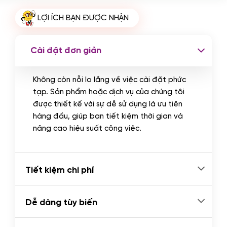
Cài plugin xử lý thanh toán tự động
LỢI ÍCH BẠN ĐƯỢC NHẬN
qua ngân hàng vietcombank,
techcombank, Zalopay, QR code...
(+2.000.000 VND)
Cài đặt đơn giản
Không còn nỗi lo lắng về việc cài đặt phức
tạp. Sản phẩm hoặc dịch vụ của chúng tôi
được thiết kế với sự dễ sử dụng là ưu tiên
hàng đầu, giúp bạn tiết kiệm thời gian và
nâng cao hiệu suất công việc.
Tiết kiệm chi phí
Dễ dàng tùy biến