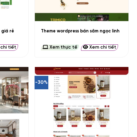
+
giá rẻ
Theme wordpress bán sâm ngọc linh
hi tiết
Xem thực tế
Xem chi tiết
-30%