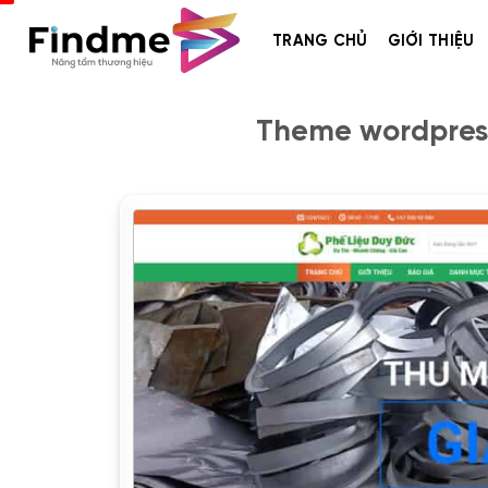
Bỏ
qua
TRANG CHỦ
GIỚI THIỆU
nội
dung
Theme wordpress