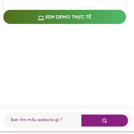
Miễn phí cài web lên host giống demo
100%
(+0 VND)
Thay logo + thông tin doanh nghiệp
XEM DEMO THỰC TẾ
(+100.000 VND)
Đổi màu chủ đạo theo tông của logo
(+250.000 VND)
Sửa danh mục và sắp xếp lại thanh
menu
(+200.000 VND)
Thay đổi bố cục trang chủ (đơn giản)
(+200.000 VND)
Đăng 10 bài viết chuẩn seo
(+500.000 VND)
Nhập liệu 100 bài viết
(+1.000.000 VND)
CÀI ĐẶT PLUGINS
Tìm
kiếm:
Cài đặt plugin theo yêu cầu
(+100.000 VND)