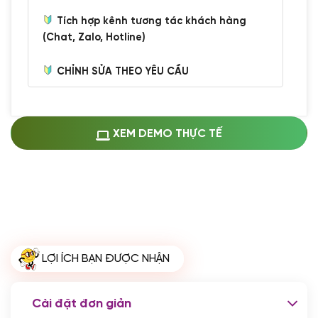
Tích hợp kênh tương tác khách hàng
(Chat, Zalo, Hotline)
CHỈNH SỬA THEO YÊU CẦU
Miễn phí cài web lên host giống demo
100%
(+0 VND)
Thay logo + thông tin doanh nghiệp
XEM DEMO THỰC TẾ
(+100.000 VND)
Đổi màu chủ đạo theo tông của logo
(+250.000 VND)
Sửa danh mục và sắp xếp lại thanh
menu
(+200.000 VND)
Thay đổi bố cục trang chủ (đơn giản)
LỢI ÍCH BẠN ĐƯỢC NHẬN
(+200.000 VND)
Đăng 10 bài viết chuẩn seo
(+500.000 VND)
Cài đặt đơn giản
Nhập liệu 100 bài viết
(+1.000.000 VND)