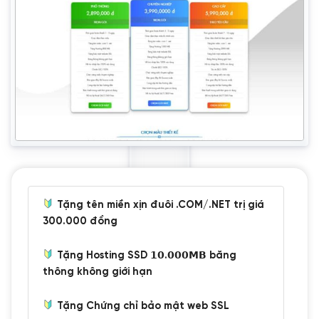
Tặng tên miền xịn đuôi .COM/.NET trị giá
300.000 đồng
Tặng Hosting SSD 𝟭𝟬.𝟬𝟬𝟬𝗠𝗕 băng
thông không giới hạn
Tặng Chứng chỉ bảo mật web SSL