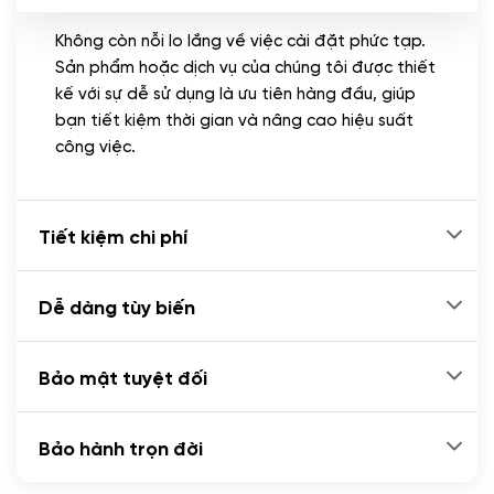
Không còn nỗi lo lắng về việc cài đặt phức tạp.
CÀI ĐẶT PLUGINS
Sản phẩm hoặc dịch vụ của chúng tôi được thiết
Cài đặt plugin theo yêu cầu
kế với sự dễ sử dụng là ưu tiên hàng đầu, giúp
(+100.000 VND)
bạn tiết kiệm thời gian và nâng cao hiệu suất
Cài plugin xử lý thanh toán tự động qua
công việc.
ngân hàng vietcombank, techcombank,
Zalopay, QR code...
(+2.000.000 VND)
Tiết kiệm chi phí
Dễ dàng tùy biến
Bảo mật tuyệt đối
Bảo hành trọn đời