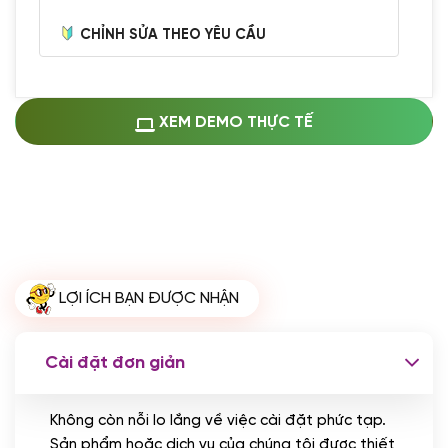
CHỈNH SỬA THEO YÊU CẦU
Miễn phí cài web lên host giống demo
100%
(+0 VND)
Thay logo + thông tin doanh nghiệp
XEM DEMO THỰC TẾ
(+100.000 VND)
Đổi màu chủ đạo theo tông của logo
(+250.000 VND)
Sửa danh mục và sắp xếp lại thanh
menu
(+200.000 VND)
Thay đổi bố cục trang chủ (đơn giản)
LỢI ÍCH BẠN ĐƯỢC NHẬN
(+200.000 VND)
Đăng 10 bài viết chuẩn seo
(+500.000 VND)
Cài đặt đơn giản
Nhập liệu 100 bài viết
(+1.000.000 VND)
Không còn nỗi lo lắng về việc cài đặt phức tạp.
CÀI ĐẶT PLUGINS
Sản phẩm hoặc dịch vụ của chúng tôi được thiết