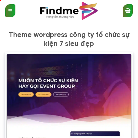
Bỏ
qua
nội
dung
Theme wordpress công ty tổ chức sự
kiện 7 sieu đẹp