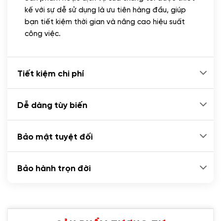
Cài đặt plugin theo yêu cầu
kế với sự dễ sử dụng là ưu tiên hàng đầu, giúp
(+100.000 VND)
bạn tiết kiệm thời gian và nâng cao hiệu suất
Cài plugin xử lý thanh toán tự động qua
công việc.
ngân hàng vietcombank, techcombank,
Zalopay, QR code...
(+2.000.000 VND)
Tiết kiệm chi phí
Dễ dàng tùy biến
Bảo mật tuyệt đối
Bảo hành trọn đời