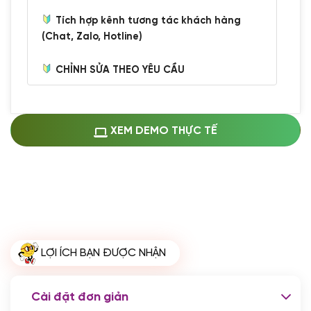
Tích hợp kênh tương tác khách hàng
(Chat, Zalo, Hotline)
CHỈNH SỬA THEO YÊU CẦU
Miễn phí cài web lên host giống demo
100%
(+0 VND)
Thay logo + thông tin doanh nghiệp
XEM DEMO THỰC TẾ
(+100.000 VND)
Đổi màu chủ đạo theo tông của logo
(+250.000 VND)
Sửa danh mục và sắp xếp lại thanh
menu
(+200.000 VND)
Thay đổi bố cục trang chủ (đơn giản)
LỢI ÍCH BẠN ĐƯỢC NHẬN
(+200.000 VND)
Đăng 10 bài viết chuẩn seo
(+500.000 VND)
Cài đặt đơn giản
Nhập liệu 100 bài viết
(+1.000.000 VND)