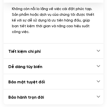
Không còn nỗi lo lắng về việc cài đặt phức tạp.
CÀI ĐẶT PLUGINS
Sản phẩm hoặc dịch vụ của chúng tôi được thiết
Cài đặt plugin theo yêu cầu
kế với sự dễ sử dụng là ưu tiên hàng đầu, giúp
(+100.000 VND)
bạn tiết kiệm thời gian và nâng cao hiệu suất
Cài plugin xử lý thanh toán tự động qua
công việc.
ngân hàng vietcombank, techcombank,
Zalopay, QR code...
(+2.000.000 VND)
Tiết kiệm chi phí
Dễ dàng tùy biến
Bảo mật tuyệt đối
Bảo hành trọn đời