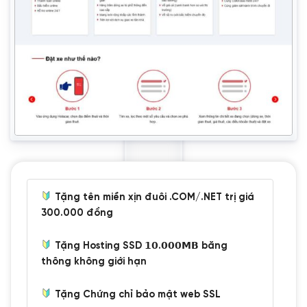
Tặng tên miền xịn đuôi .COM/.NET trị giá
300.000 đồng
Tặng Hosting SSD 𝟭𝟬.𝟬𝟬𝟬𝗠𝗕 băng
thông không giới hạn
Tặng Chứng chỉ bảo mật web SSL