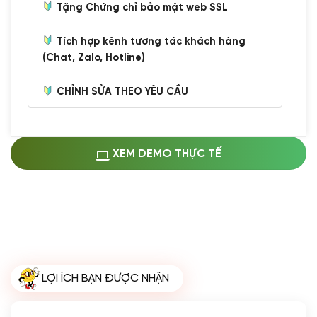
Tặng Chứng chỉ bảo mật web SSL
Tích hợp kênh tương tác khách hàng
(Chat, Zalo, Hotline)
CHỈNH SỬA THEO YÊU CẦU
Miễn phí cài web lên host giống demo
100%
(+0 VND)
Thay logo + thông tin doanh nghiệp
XEM DEMO THỰC TẾ
(+100.000 VND)
Đổi màu chủ đạo theo tông của logo
(+250.000 VND)
Sửa danh mục và sắp xếp lại thanh
menu
(+200.000 VND)
Thay đổi bố cục trang chủ (đơn giản)
LỢI ÍCH BẠN ĐƯỢC NHẬN
(+200.000 VND)
Đăng 10 bài viết chuẩn seo
(+500.000 VND)