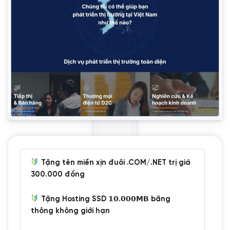
Tặng tên miền xịn đuôi .COM/.NET trị giá
300.000 đồng
Tặng Hosting SSD 𝟭𝟬.𝟬𝟬𝟬𝗠𝗕 băng
thông không giới hạn