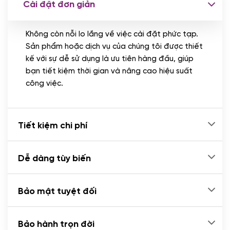
Cài đặt đơn giản
Nhập liệu 100 bài viết
(+1.000.000 VND)
Không còn nỗi lo lắng về việc cài đặt phức tạp.
CÀI ĐẶT PLUGINS
Sản phẩm hoặc dịch vụ của chúng tôi được thiết
Cài đặt plugin theo yêu cầu
kế với sự dễ sử dụng là ưu tiên hàng đầu, giúp
(+100.000 VND)
bạn tiết kiệm thời gian và nâng cao hiệu suất
Cài plugin xử lý thanh toán tự động qua
công việc.
ngân hàng vietcombank, techcombank,
Zalopay, QR code...
(+2.000.000 VND)
Tiết kiệm chi phí
Dễ dàng tùy biến
Bảo mật tuyệt đối
Bảo hành trọn đời