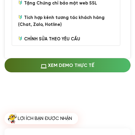
Tặng Chứng chỉ bảo mật web SSL
Tích hợp kênh tương tác khách hàng
(Chat, Zalo, Hotline)
CHỈNH SỬA THEO YÊU CẦU
Miễn phí cài web lên host giống demo
100%
(+0 VND)
Thay logo + thông tin doanh nghiệp
XEM DEMO THỰC TẾ
(+100.000 VND)
Đổi màu chủ đạo theo tông của logo
(+250.000 VND)
Sửa danh mục và sắp xếp lại thanh
menu
(+200.000 VND)
Thay đổi bố cục trang chủ (đơn giản)
LỢI ÍCH BẠN ĐƯỢC NHẬN
(+200.000 VND)
Đăng 10 bài viết chuẩn seo
(+500.000 VND)