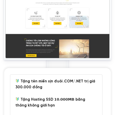
Tặng tên miền xịn đuôi .COM/.NET trị giá
300.000 đồng
Tặng Hosting SSD 𝟭𝟬.𝟬𝟬𝟬𝗠𝗕 băng
thông không giới hạn