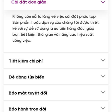
Cài đặt đơn giản
Nhập liệu 100 bài viết
(+1.000.000 VND)
Không còn nỗi lo lắng về việc cài đặt phức tạp.
CÀI ĐẶT PLUGINS
Sản phẩm hoặc dịch vụ của chúng tôi được thiết
Cài đặt plugin theo yêu cầu
kế với sự dễ sử dụng là ưu tiên hàng đầu, giúp
(+100.000 VND)
bạn tiết kiệm thời gian và nâng cao hiệu suất
Cài plugin xử lý thanh toán tự động qua
công việc.
ngân hàng vietcombank, techcombank,
Zalopay, QR code...
(+2.000.000 VND)
Tiết kiệm chi phí
Dễ dàng tùy biến
Bảo mật tuyệt đối
Bảo hành trọn đời