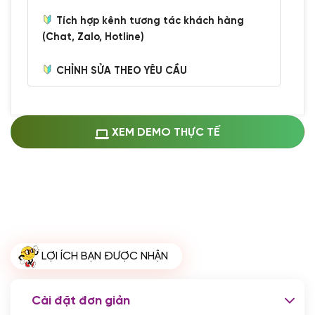
Tích hợp kênh tương tác khách hàng
(Chat, Zalo, Hotline)
CHỈNH SỬA THEO YÊU CẦU
Miễn phí cài web lên host giống demo
100%
(+0 VND)
Thay logo + thông tin doanh nghiệp
XEM DEMO THỰC TẾ
(+100.000 VND)
Đổi màu chủ đạo theo tông của logo
(+250.000 VND)
Sửa danh mục và sắp xếp lại thanh
menu
(+200.000 VND)
Thay đổi bố cục trang chủ (đơn giản)
LỢI ÍCH BẠN ĐƯỢC NHẬN
(+200.000 VND)
Đăng 10 bài viết chuẩn seo
(+500.000 VND)
Cài đặt đơn giản
Nhập liệu 100 bài viết
(+1.000.000 VND)