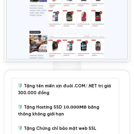
Tặng tên miền xịn đuôi .COM/.NET trị giá
300.000 đồng
Tặng Hosting SSD 𝟭𝟬.𝟬𝟬𝟬𝗠𝗕 băng
thông không giới hạn
Tặng Chứng chỉ bảo mật web SSL