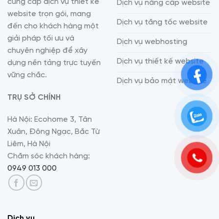
cung cấp dịch vụ thiết kế
Dịch vụ nâng cấp website
website trọn gói, mang
Dịch vụ tăng tốc website
đến cho khách hàng một
giải pháp tối ưu và
Dịch vụ webhosting
chuyên nghiệp để xây
Dịch vụ thiết kế website
dựng nền tảng trực tuyến
vững chắc.
Dịch vụ bảo mật website
TRỤ SỞ CHÍNH
Hà Nội: Ecohome 3, Tân
Xuân, Đông Ngạc, Bắc Từ
Liêm, Hà Nội
Chăm sóc khách hàng:
0949 013 000
Dịch vụ