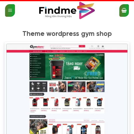
Bỏ
qua
nội
dung
Theme wordpress gym shop