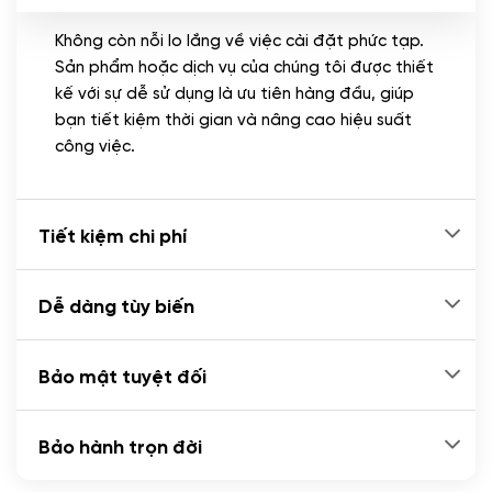
Không còn nỗi lo lắng về việc cài đặt phức tạp.
CÀI ĐẶT PLUGINS
Sản phẩm hoặc dịch vụ của chúng tôi được thiết
Cài đặt plugin theo yêu cầu
kế với sự dễ sử dụng là ưu tiên hàng đầu, giúp
(+100.000 VND)
bạn tiết kiệm thời gian và nâng cao hiệu suất
Cài plugin xử lý thanh toán tự động qua
công việc.
ngân hàng vietcombank, techcombank,
Zalopay, QR code...
(+2.000.000 VND)
Tiết kiệm chi phí
Dễ dàng tùy biến
Bảo mật tuyệt đối
Bảo hành trọn đời