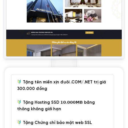
Tặng tên miền xịn đuôi .COM/.NET trị giá
300.000 đồng
Tặng Hosting SSD 𝟭𝟬.𝟬𝟬𝟬𝗠𝗕 băng
thông không giới hạn
Tặng Chứng chỉ bảo mật web SSL