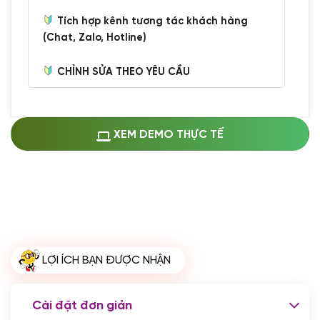
Tích hợp kênh tương tác khách hàng
(Chat, Zalo, Hotline)
CHỈNH SỬA THEO YÊU CẦU
Miễn phí cài web lên host giống demo
100%
(+0 VND)
Thay logo + thông tin doanh nghiệp
XEM DEMO THỰC TẾ
(+100.000 VND)
Đổi màu chủ đạo theo tông của logo
(+250.000 VND)
Sửa danh mục và sắp xếp lại thanh
menu
(+200.000 VND)
Thay đổi bố cục trang chủ (đơn giản)
LỢI ÍCH BẠN ĐƯỢC NHẬN
(+200.000 VND)
Đăng 10 bài viết chuẩn seo
(+500.000 VND)
Cài đặt đơn giản
Nhập liệu 100 bài viết
(+1.000.000 VND)