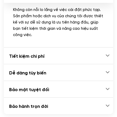
Không còn nỗi lo lắng về việc cài đặt phức tạp.
CÀI ĐẶT PLUGINS
Sản phẩm hoặc dịch vụ của chúng tôi được thiết
Cài đặt plugin theo yêu cầu
kế với sự dễ sử dụng là ưu tiên hàng đầu, giúp
(+100.000 VND)
bạn tiết kiệm thời gian và nâng cao hiệu suất
Cài plugin xử lý thanh toán tự động qua
công việc.
ngân hàng vietcombank, techcombank,
Zalopay, QR code...
(+2.000.000 VND)
Tiết kiệm chi phí
Dễ dàng tùy biến
Bảo mật tuyệt đối
Bảo hành trọn đời