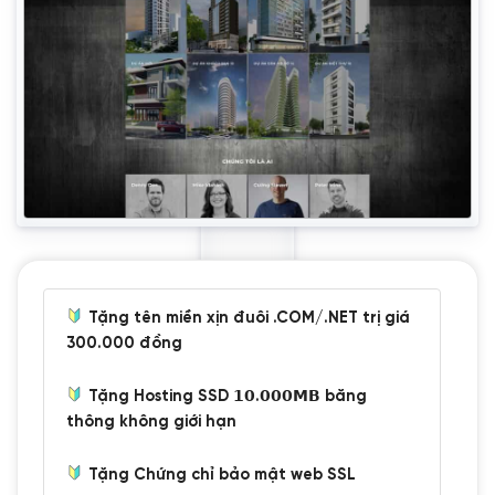
Tặng tên miền xịn đuôi .COM/.NET trị giá
300.000 đồng
Tặng Hosting SSD 𝟭𝟬.𝟬𝟬𝟬𝗠𝗕 băng
thông không giới hạn
Tặng Chứng chỉ bảo mật web SSL