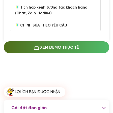
Tích hợp kênh tương tác khách hàng
(Chat, Zalo, Hotline)
CHỈNH SỬA THEO YÊU CẦU
Miễn phí cài web lên host giống demo
100%
(+0 VND)
Thay logo + thông tin doanh nghiệp
XEM DEMO THỰC TẾ
(+100.000 VND)
Đổi màu chủ đạo theo tông của logo
(+250.000 VND)
Sửa danh mục và sắp xếp lại thanh
menu
(+200.000 VND)
Thay đổi bố cục trang chủ (đơn giản)
LỢI ÍCH BẠN ĐƯỢC NHẬN
(+200.000 VND)
Đăng 10 bài viết chuẩn seo
(+500.000 VND)
Cài đặt đơn giản
Nhập liệu 100 bài viết
(+1.000.000 VND)