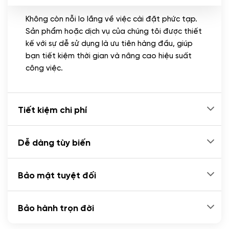
Không còn nỗi lo lắng về việc cài đặt phức tạp.
CÀI ĐẶT PLUGINS
Sản phẩm hoặc dịch vụ của chúng tôi được thiết
Cài đặt plugin theo yêu cầu
kế với sự dễ sử dụng là ưu tiên hàng đầu, giúp
(+100.000 VND)
bạn tiết kiệm thời gian và nâng cao hiệu suất
Cài plugin xử lý thanh toán tự động qua
công việc.
ngân hàng vietcombank, techcombank,
Zalopay, QR code...
(+2.000.000 VND)
Tiết kiệm chi phí
Dễ dàng tùy biến
Bảo mật tuyệt đối
Bảo hành trọn đời