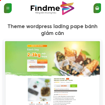
Bỏ
qua
nội
dung
Theme wordpress lading pape bánh
giảm cân