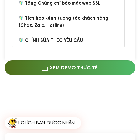
Tặng Chứng chỉ bảo mật web SSL
Tích hợp kênh tương tác khách hàng
(Chat, Zalo, Hotline)
CHỈNH SỬA THEO YÊU CẦU
Miễn phí cài web lên host giống demo
100%
(+0 VND)
Thay logo + thông tin doanh nghiệp
XEM DEMO THỰC TẾ
(+100.000 VND)
Đổi màu chủ đạo theo tông của logo
(+250.000 VND)
Sửa danh mục và sắp xếp lại thanh
menu
(+200.000 VND)
Thay đổi bố cục trang chủ (đơn giản)
LỢI ÍCH BẠN ĐƯỢC NHẬN
(+200.000 VND)
Đăng 10 bài viết chuẩn seo
(+500.000 VND)