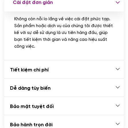
Cài đặt đơn giản
Nhập liệu 100 bài viết
(+1.000.000 VND)
Không còn nỗi lo lắng về việc cài đặt phức tạp.
CÀI ĐẶT PLUGINS
Sản phẩm hoặc dịch vụ của chúng tôi được thiết
Cài đặt plugin theo yêu cầu
kế với sự dễ sử dụng là ưu tiên hàng đầu, giúp
(+100.000 VND)
bạn tiết kiệm thời gian và nâng cao hiệu suất
Cài plugin xử lý thanh toán tự động qua
công việc.
ngân hàng vietcombank, techcombank,
Zalopay, QR code...
(+2.000.000 VND)
Tiết kiệm chi phí
Dễ dàng tùy biến
Bảo mật tuyệt đối
Bảo hành trọn đời