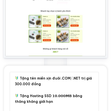
Tặng tên miền xịn đuôi .COM/.NET trị giá
300.000 đồng
Tặng Hosting SSD 𝟭𝟬.𝟬𝟬𝟬𝗠𝗕 băng
thông không giới hạn