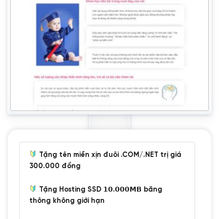
Tặng tên miền xịn đuôi .COM/.NET trị giá
300.000 đồng
Tặng Hosting SSD 𝟭𝟬.𝟬𝟬𝟬𝗠𝗕 băng
thông không giới hạn