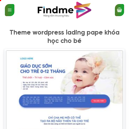
Bỏ
qua
nội
dung
Theme wordpress lading pape khóa
học cho bé