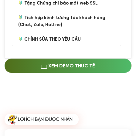
Tặng Chứng chỉ bảo mật web SSL
Tích hợp kênh tương tác khách hàng
(Chat, Zalo, Hotline)
CHỈNH SỬA THEO YÊU CẦU
Miễn phí cài web lên host giống demo
100%
(+0 VND)
Thay logo + thông tin doanh nghiệp
XEM DEMO THỰC TẾ
(+100.000 VND)
Đổi màu chủ đạo theo tông của logo
(+250.000 VND)
Sửa danh mục và sắp xếp lại thanh
menu
(+200.000 VND)
Thay đổi bố cục trang chủ (đơn giản)
LỢI ÍCH BẠN ĐƯỢC NHẬN
(+200.000 VND)
Đăng 10 bài viết chuẩn seo
(+500.000 VND)