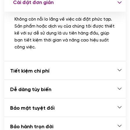
Cài đặt đơn giản
Nhập liệu 100 bài viết
(+1.000.000 VND)
Không còn nỗi lo lắng về việc cài đặt phức tạp.
CÀI ĐẶT PLUGINS
Sản phẩm hoặc dịch vụ của chúng tôi được thiết
Cài đặt plugin theo yêu cầu
kế với sự dễ sử dụng là ưu tiên hàng đầu, giúp
(+100.000 VND)
bạn tiết kiệm thời gian và nâng cao hiệu suất
Cài plugin xử lý thanh toán tự động qua
công việc.
ngân hàng vietcombank, techcombank,
Zalopay, QR code...
(+2.000.000 VND)
Tiết kiệm chi phí
Dễ dàng tùy biến
Bảo mật tuyệt đối
Bảo hành trọn đời