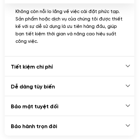
Không còn nỗi lo lắng về việc cài đặt phức tạp.
CÀI ĐẶT PLUGINS
Sản phẩm hoặc dịch vụ của chúng tôi được thiết
Cài đặt plugin theo yêu cầu
kế với sự dễ sử dụng là ưu tiên hàng đầu, giúp
(+100.000 VND)
bạn tiết kiệm thời gian và nâng cao hiệu suất
Cài plugin xử lý thanh toán tự động qua
công việc.
ngân hàng vietcombank, techcombank,
Zalopay, QR code...
(+2.000.000 VND)
Tiết kiệm chi phí
Dễ dàng tùy biến
Bảo mật tuyệt đối
Bảo hành trọn đời