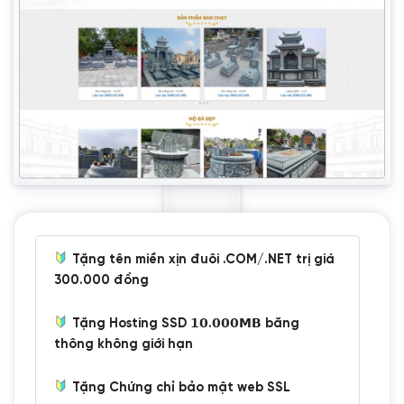
Tặng tên miền xịn đuôi .COM/.NET trị giá
300.000 đồng
Tặng Hosting SSD 𝟭𝟬.𝟬𝟬𝟬𝗠𝗕 băng
thông không giới hạn
Tặng Chứng chỉ bảo mật web SSL