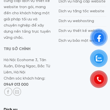
cung cấp dịch vụ thiết kế
Dịch vụ nâng cấp website
website trọn gói, mang
Dịch vụ tăng tốc website
đến cho khách hàng một
giải pháp tối ưu và
Dịch vụ webhosting
chuyên nghiệp để xây
Dịch vụ thiết kế website
dựng nền tảng trực tuyến
vững chắc.
Dịch vụ bảo mật website
TRỤ SỞ CHÍNH
Hà Nội: Ecohome 3, Tân
Xuân, Đông Ngạc, Bắc Từ
Liêm, Hà Nội
Chăm sóc khách hàng:
0949 013 000
Dịch vụ