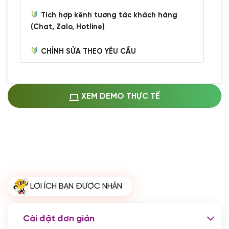
Tích hợp kênh tương tác khách hàng
(Chat, Zalo, Hotline)
CHỈNH SỬA THEO YÊU CẦU
Miễn phí cài web lên host giống demo
100%
(+0 VND)
Thay logo + thông tin doanh nghiệp
XEM DEMO THỰC TẾ
(+100.000 VND)
Đổi màu chủ đạo theo tông của logo
(+250.000 VND)
Sửa danh mục và sắp xếp lại thanh
menu
(+200.000 VND)
Thay đổi bố cục trang chủ (đơn giản)
LỢI ÍCH BẠN ĐƯỢC NHẬN
(+200.000 VND)
Đăng 10 bài viết chuẩn seo
(+500.000 VND)
Cài đặt đơn giản
Nhập liệu 100 bài viết
(+1.000.000 VND)