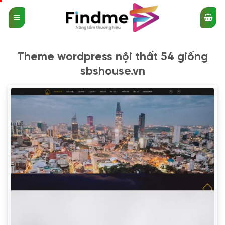
Bỏ
qua
nội
dung
Theme wordpress nội thất 54 giống
sbshouse.vn