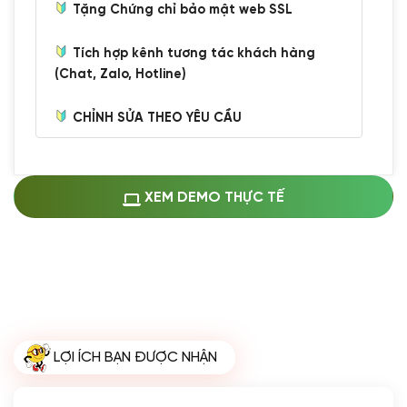
Tặng Chứng chỉ bảo mật web SSL
Tích hợp kênh tương tác khách hàng
(Chat, Zalo, Hotline)
CHỈNH SỬA THEO YÊU CẦU
Miễn phí cài web lên host giống demo
100%
(+0 VND)
Thay logo + thông tin doanh nghiệp
XEM DEMO THỰC TẾ
(+100.000 VND)
Đổi màu chủ đạo theo tông của logo
(+250.000 VND)
Sửa danh mục và sắp xếp lại thanh
menu
(+200.000 VND)
Thay đổi bố cục trang chủ (đơn giản)
LỢI ÍCH BẠN ĐƯỢC NHẬN
(+200.000 VND)
Đăng 10 bài viết chuẩn seo
(+500.000 VND)