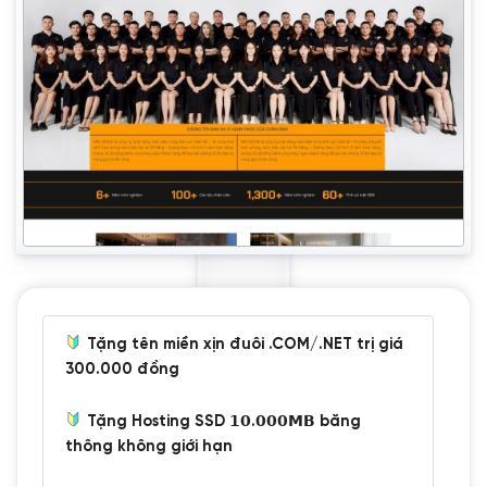
Tặng tên miền xịn đuôi .COM/.NET trị giá
300.000 đồng
Tặng Hosting SSD 𝟭𝟬.𝟬𝟬𝟬𝗠𝗕 băng
thông không giới hạn