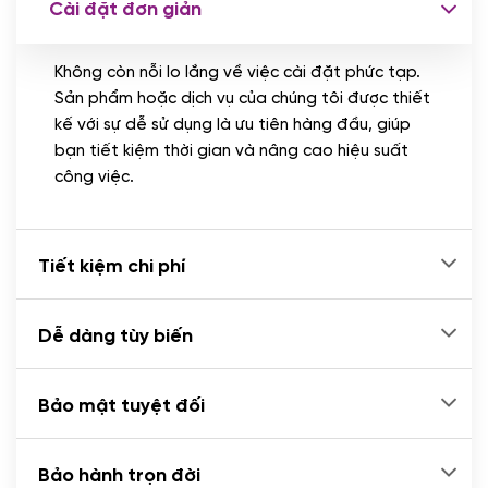
Cài đặt đơn giản
Nhập liệu 100 bài viết
(+1.000.000 VND)
Không còn nỗi lo lắng về việc cài đặt phức tạp.
CÀI ĐẶT PLUGINS
Sản phẩm hoặc dịch vụ của chúng tôi được thiết
Cài đặt plugin theo yêu cầu
kế với sự dễ sử dụng là ưu tiên hàng đầu, giúp
(+100.000 VND)
bạn tiết kiệm thời gian và nâng cao hiệu suất
Cài plugin xử lý thanh toán tự động qua
công việc.
ngân hàng vietcombank, techcombank,
Zalopay, QR code...
(+2.000.000 VND)
Tiết kiệm chi phí
Dễ dàng tùy biến
Bảo mật tuyệt đối
Bảo hành trọn đời