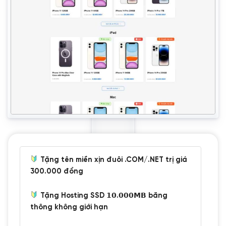
Tặng tên miền xịn đuôi .COM/.NET trị giá
300.000 đồng
Tặng Hosting SSD 𝟭𝟬.𝟬𝟬𝟬𝗠𝗕 băng
thông không giới hạn