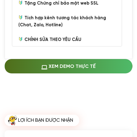
Tặng Chứng chỉ bảo mật web SSL
Tích hợp kênh tương tác khách hàng
(Chat, Zalo, Hotline)
CHỈNH SỬA THEO YÊU CẦU
Miễn phí cài web lên host giống demo
100%
(+0 VND)
Thay logo + thông tin doanh nghiệp
XEM DEMO THỰC TẾ
(+100.000 VND)
Đổi màu chủ đạo theo tông của logo
(+250.000 VND)
Sửa danh mục và sắp xếp lại thanh
menu
(+200.000 VND)
Thay đổi bố cục trang chủ (đơn giản)
LỢI ÍCH BẠN ĐƯỢC NHẬN
(+200.000 VND)
Đăng 10 bài viết chuẩn seo
(+500.000 VND)