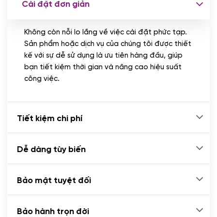
Cài đặt đơn giản
Nhập liệu 100 bài viết
(+1.000.000 VND)
Không còn nỗi lo lắng về việc cài đặt phức tạp.
CÀI ĐẶT PLUGINS
Sản phẩm hoặc dịch vụ của chúng tôi được thiết
Cài đặt plugin theo yêu cầu
kế với sự dễ sử dụng là ưu tiên hàng đầu, giúp
(+100.000 VND)
bạn tiết kiệm thời gian và nâng cao hiệu suất
Cài plugin xử lý thanh toán tự động qua
công việc.
ngân hàng vietcombank, techcombank,
Zalopay, QR code...
(+2.000.000 VND)
Tiết kiệm chi phí
Dễ dàng tùy biến
Bảo mật tuyệt đối
Bảo hành trọn đời