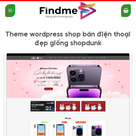
Bỏ
qua
nội
dung
Theme wordpress shop bán điện thoại
đẹp giống shopdunk