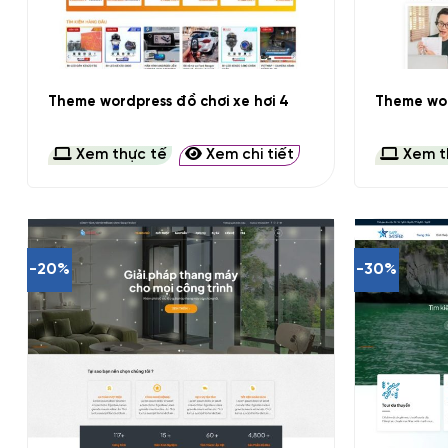
+
+
Theme wordpress đồ chơi xe hơi 4
Theme wor
Xem thực tế
Xem chi tiết
Xem t
-20%
-30%