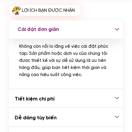
Cài plugin xử lý thanh toán tự động
LỢI ÍCH BẠN ĐƯỢC NHẬN
qua ngân hàng vietcombank,
techcombank, Zalopay, QR code...
(+2.000.000 VND)
Cài đặt đơn giản
Không còn nỗi lo lắng về việc cài đặt phức
tạp. Sản phẩm hoặc dịch vụ của chúng tôi
được thiết kế với sự dễ sử dụng là ưu tiên
hàng đầu, giúp bạn tiết kiệm thời gian và
nâng cao hiệu suất công việc.
Tiết kiệm chi phí
Dễ dàng tùy biến