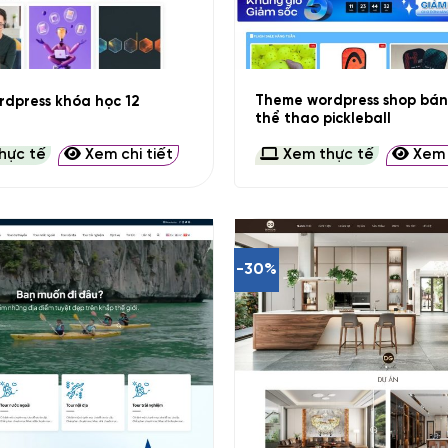
+
Theme wordpress shop bán
dpress khóa học 12
thể thao pickleball
hực tế
Xem chi tiết
Xem thực tế
Xem c
-30%