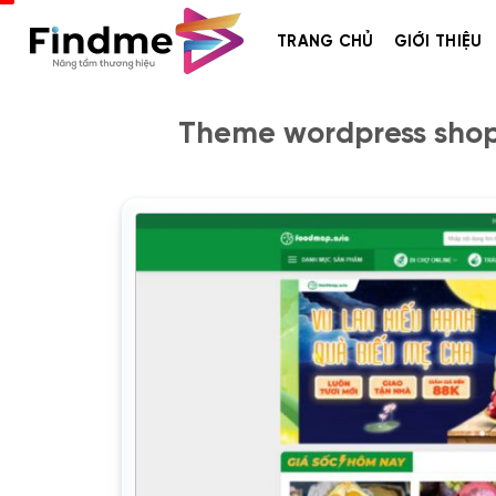
Bỏ
qua
TRANG CHỦ
GIỚI THIỆU
nội
dung
Theme wordpress shop 