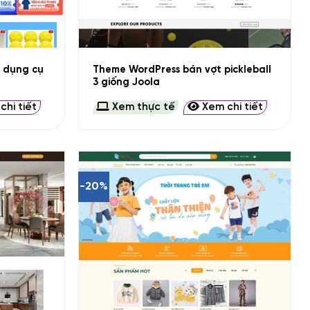
+
 dụng cụ
Theme WordPress bán vợt pickleball
3 giống Joola
hi tiết
Xem thực tế
Xem chi tiết
-20%