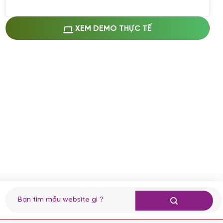
Miễn phí cài web lên host giống demo
100%
(+0 VND)
Thay logo + thông tin doanh nghiệp
XEM DEMO THỰC TẾ
(+100.000 VND)
Đổi màu chủ đạo theo tông của logo
(+250.000 VND)
Sửa danh mục và sắp xếp lại thanh
menu
(+200.000 VND)
Thay đổi bố cục trang chủ (đơn giản)
(+200.000 VND)
Đăng 10 bài viết chuẩn seo
(+500.000 VND)
Nhập liệu 100 bài viết
(+1.000.000 VND)
CÀI ĐẶT PLUGINS
Tìm
kiếm:
Cài đặt plugin theo yêu cầu
(+100.000 VND)