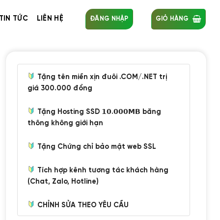
TIN TỨC
LIÊN HỆ
ĐĂNG NHẬP
GIỎ HÀNG
Tặng tên miền xịn đuôi .COM/.NET trị
giá 300.000 đồng
Tặng Hosting SSD 𝟭𝟬.𝟬𝟬𝟬𝗠𝗕 băng
thông không giới hạn
Tặng Chứng chỉ bảo mật web SSL
Tích hợp kênh tương tác khách hàng
(Chat, Zalo, Hotline)
CHỈNH SỬA THEO YÊU CẦU