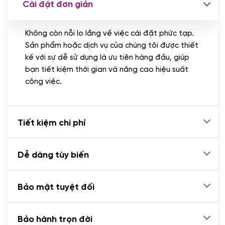
Cài đặt đơn giản
Nhập liệu 100 bài viết
(+1.000.000 VND)
Không còn nỗi lo lắng về việc cài đặt phức tạp.
CÀI ĐẶT PLUGINS
Sản phẩm hoặc dịch vụ của chúng tôi được thiết
Cài đặt plugin theo yêu cầu
kế với sự dễ sử dụng là ưu tiên hàng đầu, giúp
(+100.000 VND)
bạn tiết kiệm thời gian và nâng cao hiệu suất
Cài plugin xử lý thanh toán tự động qua
công việc.
ngân hàng vietcombank, techcombank,
Zalopay, QR code...
(+2.000.000 VND)
Tiết kiệm chi phí
Dễ dàng tùy biến
Bảo mật tuyệt đối
Bảo hành trọn đời