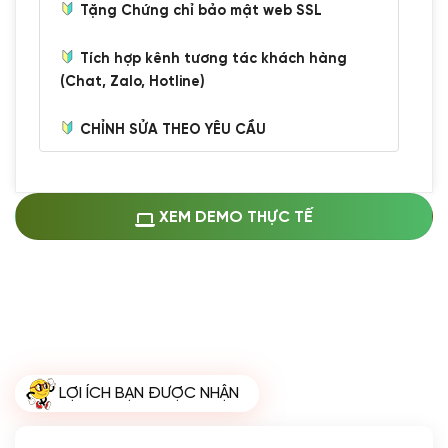
Tặng Chứng chỉ bảo mật web SSL
Tích hợp kênh tương tác khách hàng
(Chat, Zalo, Hotline)
CHỈNH SỬA THEO YÊU CẦU
Miễn phí cài web lên host giống demo
100%
(+0 VND)
Thay logo + thông tin doanh nghiệp
XEM DEMO THỰC TẾ
(+100.000 VND)
Đổi màu chủ đạo theo tông của logo
(+250.000 VND)
Sửa danh mục và sắp xếp lại thanh
menu
(+200.000 VND)
Thay đổi bố cục trang chủ (đơn giản)
LỢI ÍCH BẠN ĐƯỢC NHẬN
(+200.000 VND)
Đăng 10 bài viết chuẩn seo
(+500.000 VND)