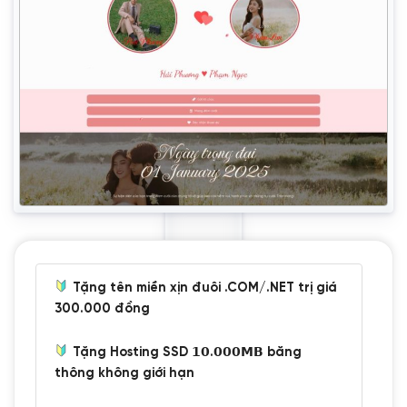
Tặng tên miền xịn đuôi .COM/.NET trị giá
300.000 đồng
Tặng Hosting SSD 𝟭𝟬.𝟬𝟬𝟬𝗠𝗕 băng
thông không giới hạn