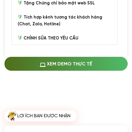
Tặng Chứng chỉ bảo mật web SSL
Tích hợp kênh tương tác khách hàng
(Chat, Zalo, Hotline)
CHỈNH SỬA THEO YÊU CẦU
Miễn phí cài web lên host giống demo
100%
(+0 VND)
Thay logo + thông tin doanh nghiệp
XEM DEMO THỰC TẾ
(+100.000 VND)
Đổi màu chủ đạo theo tông của logo
(+250.000 VND)
Sửa danh mục và sắp xếp lại thanh
menu
(+200.000 VND)
Thay đổi bố cục trang chủ (đơn giản)
LỢI ÍCH BẠN ĐƯỢC NHẬN
(+200.000 VND)
Đăng 10 bài viết chuẩn seo
(+500.000 VND)