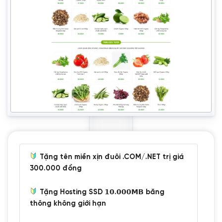
Tặng tên miền xịn đuôi .COM/.NET trị giá
300.000 đồng
Tặng Hosting SSD 𝟭𝟬.𝟬𝟬𝟬𝗠𝗕 băng
thông không giới hạn