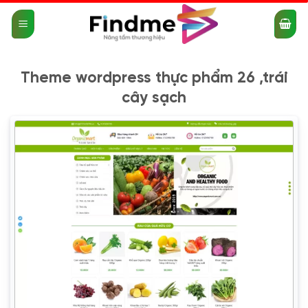
Bỏ
qua
nội
dung
Theme wordpress thực phẩm 26 ,trái
cây sạch