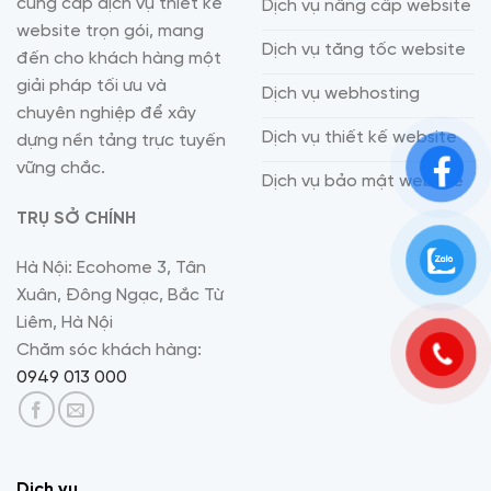
cung cấp dịch vụ thiết kế
Dịch vụ nâng cấp website
website trọn gói, mang
Dịch vụ tăng tốc website
đến cho khách hàng một
giải pháp tối ưu và
Dịch vụ webhosting
chuyên nghiệp để xây
Dịch vụ thiết kế website
dựng nền tảng trực tuyến
vững chắc.
Dịch vụ bảo mật website
TRỤ SỞ CHÍNH
Hà Nội: Ecohome 3, Tân
Xuân, Đông Ngạc, Bắc Từ
Liêm, Hà Nội
Chăm sóc khách hàng:
0949 013 000
Dịch vụ