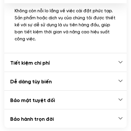
Không còn nỗi lo lắng về việc cài đặt phức tạp.
CÀI ĐẶT PLUGINS
Sản phẩm hoặc dịch vụ của chúng tôi được thiết
Cài đặt plugin theo yêu cầu
kế với sự dễ sử dụng là ưu tiên hàng đầu, giúp
(+100.000 VND)
bạn tiết kiệm thời gian và nâng cao hiệu suất
Cài plugin xử lý thanh toán tự động qua
công việc.
ngân hàng vietcombank, techcombank,
Zalopay, QR code...
(+2.000.000 VND)
Tiết kiệm chi phí
Dễ dàng tùy biến
Bảo mật tuyệt đối
Bảo hành trọn đời