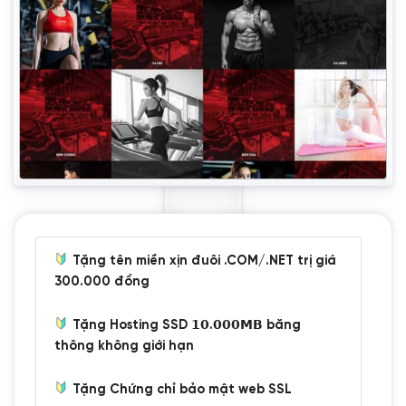
Tặng tên miền xịn đuôi .COM/.NET trị giá
300.000 đồng
Tặng Hosting SSD 𝟭𝟬.𝟬𝟬𝟬𝗠𝗕 băng
thông không giới hạn
Tặng Chứng chỉ bảo mật web SSL