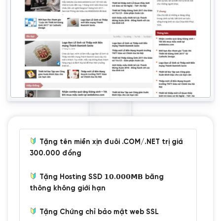
Tặng tên miền xịn đuôi .COM/.NET trị giá
300.000 đồng
Tặng Hosting SSD 𝟭𝟬.𝟬𝟬𝟬𝗠𝗕 băng
thông không giới hạn
Tặng Chứng chỉ bảo mật web SSL