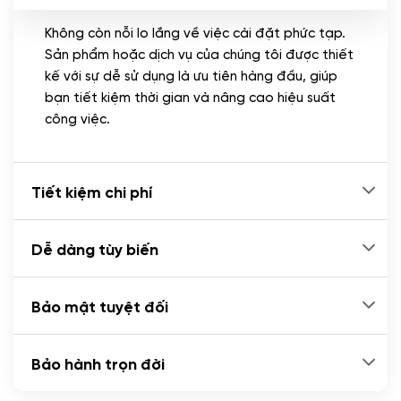
Không còn nỗi lo lắng về việc cài đặt phức tạp.
CÀI ĐẶT PLUGINS
Sản phẩm hoặc dịch vụ của chúng tôi được thiết
Cài đặt plugin theo yêu cầu
kế với sự dễ sử dụng là ưu tiên hàng đầu, giúp
(+100.000 VND)
bạn tiết kiệm thời gian và nâng cao hiệu suất
Cài plugin xử lý thanh toán tự động qua
công việc.
ngân hàng vietcombank, techcombank,
Zalopay, QR code...
(+2.000.000 VND)
Tiết kiệm chi phí
Dễ dàng tùy biến
Bảo mật tuyệt đối
Bảo hành trọn đời