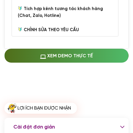
Tích hợp kênh tương tác khách hàng
(Chat, Zalo, Hotline)
CHỈNH SỬA THEO YÊU CẦU
Miễn phí cài web lên host giống demo
100%
(+0 VND)
Thay logo + thông tin doanh nghiệp
XEM DEMO THỰC TẾ
(+100.000 VND)
Đổi màu chủ đạo theo tông của logo
(+250.000 VND)
Sửa danh mục và sắp xếp lại thanh
menu
(+200.000 VND)
Thay đổi bố cục trang chủ (đơn giản)
LỢI ÍCH BẠN ĐƯỢC NHẬN
(+200.000 VND)
Đăng 10 bài viết chuẩn seo
(+500.000 VND)
Cài đặt đơn giản
Nhập liệu 100 bài viết
(+1.000.000 VND)