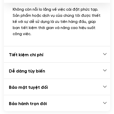
Không còn nỗi lo lắng về việc cài đặt phức tạp.
CÀI ĐẶT PLUGINS
Sản phẩm hoặc dịch vụ của chúng tôi được thiết
Cài đặt plugin theo yêu cầu
kế với sự dễ sử dụng là ưu tiên hàng đầu, giúp
(+100.000 VND)
bạn tiết kiệm thời gian và nâng cao hiệu suất
Cài plugin xử lý thanh toán tự động qua
công việc.
ngân hàng vietcombank, techcombank,
Zalopay, QR code...
(+2.000.000 VND)
Tiết kiệm chi phí
Dễ dàng tùy biến
Bảo mật tuyệt đối
Bảo hành trọn đời