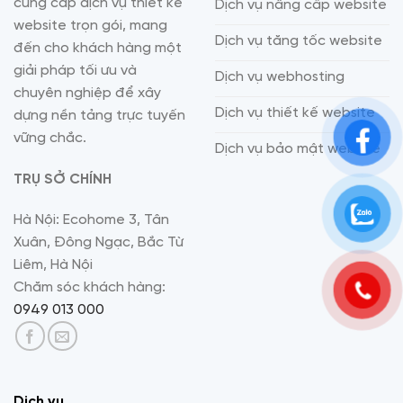
cung cấp dịch vụ thiết kế
Dịch vụ nâng cấp website
website trọn gói, mang
Dịch vụ tăng tốc website
đến cho khách hàng một
giải pháp tối ưu và
Dịch vụ webhosting
chuyên nghiệp để xây
Dịch vụ thiết kế website
dựng nền tảng trực tuyến
vững chắc.
Dịch vụ bảo mật website
TRỤ SỞ CHÍNH
Hà Nội: Ecohome 3, Tân
Xuân, Đông Ngạc, Bắc Từ
Liêm, Hà Nội
Chăm sóc khách hàng:
0949 013 000
Dịch vụ