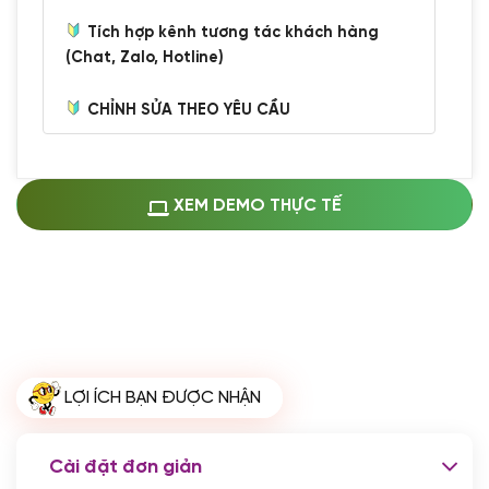
Tích hợp kênh tương tác khách hàng
(Chat, Zalo, Hotline)
CHỈNH SỬA THEO YÊU CẦU
Miễn phí cài web lên host giống demo
100%
(+0 VND)
Thay logo + thông tin doanh nghiệp
XEM DEMO THỰC TẾ
(+100.000 VND)
Đổi màu chủ đạo theo tông của logo
(+250.000 VND)
Sửa danh mục và sắp xếp lại thanh
menu
(+200.000 VND)
Thay đổi bố cục trang chủ (đơn giản)
LỢI ÍCH BẠN ĐƯỢC NHẬN
(+200.000 VND)
Đăng 10 bài viết chuẩn seo
(+500.000 VND)
Cài đặt đơn giản
Nhập liệu 100 bài viết
(+1.000.000 VND)