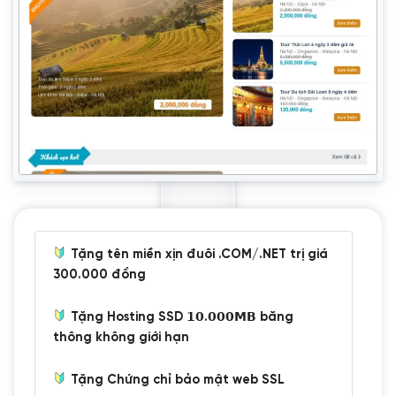
Tặng tên miền xịn đuôi .COM/.NET trị giá
300.000 đồng
Tặng Hosting SSD 𝟭𝟬.𝟬𝟬𝟬𝗠𝗕 băng
thông không giới hạn
Tặng Chứng chỉ bảo mật web SSL