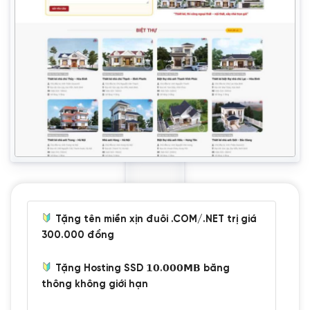
Tặng tên miền xịn đuôi .COM/.NET trị giá
300.000 đồng
Tặng Hosting SSD 𝟭𝟬.𝟬𝟬𝟬𝗠𝗕 băng
thông không giới hạn