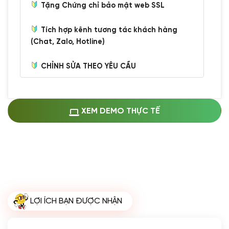
Tặng Chứng chỉ bảo mật web SSL
Tích hợp kênh tương tác khách hàng
(Chat, Zalo, Hotline)
CHỈNH SỬA THEO YÊU CẦU
Miễn phí cài web lên host giống demo
100%
(+0 VND)
Thay logo + thông tin doanh nghiệp
XEM DEMO THỰC TẾ
(+100.000 VND)
Đổi màu chủ đạo theo tông của logo
(+250.000 VND)
Sửa danh mục và sắp xếp lại thanh
menu
(+200.000 VND)
Thay đổi bố cục trang chủ (đơn giản)
LỢI ÍCH BẠN ĐƯỢC NHẬN
(+200.000 VND)
Đăng 10 bài viết chuẩn seo
(+500.000 VND)