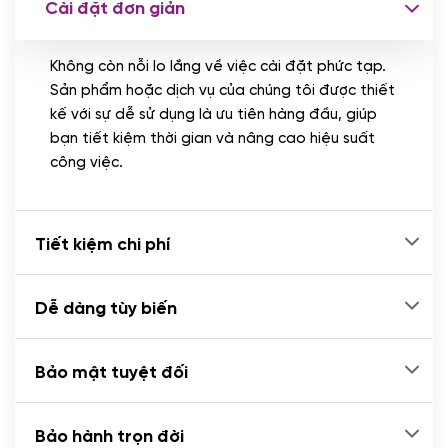
Cài đặt đơn giản
Nhập liệu 100 bài viết
(+1.000.000 VND)
Không còn nỗi lo lắng về việc cài đặt phức tạp.
CÀI ĐẶT PLUGINS
Sản phẩm hoặc dịch vụ của chúng tôi được thiết
Cài đặt plugin theo yêu cầu
kế với sự dễ sử dụng là ưu tiên hàng đầu, giúp
(+100.000 VND)
bạn tiết kiệm thời gian và nâng cao hiệu suất
Cài plugin xử lý thanh toán tự động qua
công việc.
ngân hàng vietcombank, techcombank,
Zalopay, QR code...
(+2.000.000 VND)
Tiết kiệm chi phí
Dễ dàng tùy biến
Bảo mật tuyệt đối
Bảo hành trọn đời