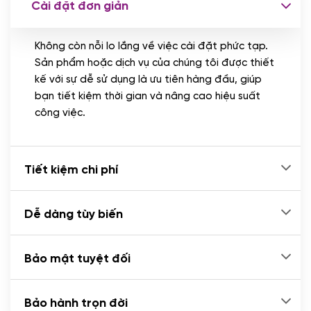
Cài đặt đơn giản
Nhập liệu 100 bài viết
(+1.000.000 VND)
Không còn nỗi lo lắng về việc cài đặt phức tạp.
CÀI ĐẶT PLUGINS
Sản phẩm hoặc dịch vụ của chúng tôi được thiết
Cài đặt plugin theo yêu cầu
kế với sự dễ sử dụng là ưu tiên hàng đầu, giúp
(+100.000 VND)
bạn tiết kiệm thời gian và nâng cao hiệu suất
Cài plugin xử lý thanh toán tự động qua
công việc.
ngân hàng vietcombank, techcombank,
Zalopay, QR code...
(+2.000.000 VND)
Tiết kiệm chi phí
Dễ dàng tùy biến
Bảo mật tuyệt đối
Bảo hành trọn đời