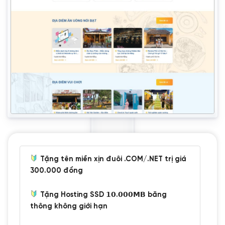
Tặng tên miền xịn đuôi .COM/.NET trị giá
300.000 đồng
Tặng Hosting SSD 𝟭𝟬.𝟬𝟬𝟬𝗠𝗕 băng
thông không giới hạn