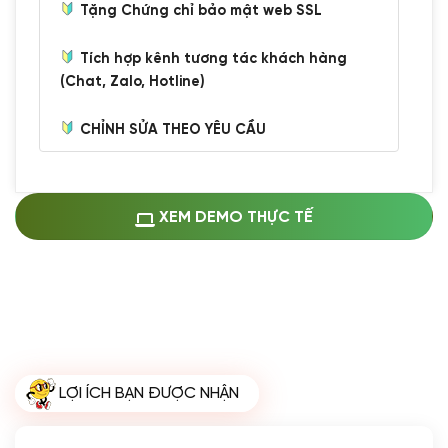
Tặng Chứng chỉ bảo mật web SSL
Tích hợp kênh tương tác khách hàng
(Chat, Zalo, Hotline)
CHỈNH SỬA THEO YÊU CẦU
Miễn phí cài web lên host giống demo
100%
(+0 VND)
Thay logo + thông tin doanh nghiệp
XEM DEMO THỰC TẾ
(+100.000 VND)
Đổi màu chủ đạo theo tông của logo
(+250.000 VND)
Sửa danh mục và sắp xếp lại thanh
menu
(+200.000 VND)
Thay đổi bố cục trang chủ (đơn giản)
LỢI ÍCH BẠN ĐƯỢC NHẬN
(+200.000 VND)
Đăng 10 bài viết chuẩn seo
(+500.000 VND)