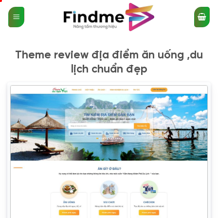
Bỏ
qua
nội
dung
Theme review địa điểm ăn uống ,du
lịch chuẩn đẹp