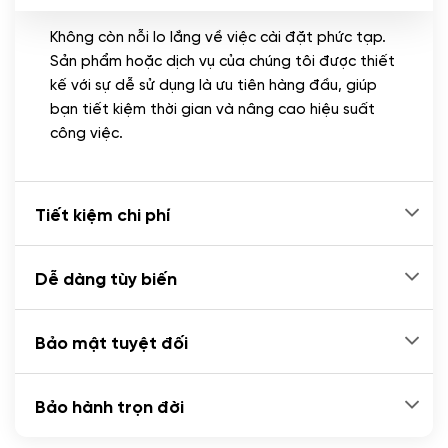
Không còn nỗi lo lắng về việc cài đặt phức tạp.
CÀI ĐẶT PLUGINS
Sản phẩm hoặc dịch vụ của chúng tôi được thiết
Cài đặt plugin theo yêu cầu
kế với sự dễ sử dụng là ưu tiên hàng đầu, giúp
(+100.000 VND)
bạn tiết kiệm thời gian và nâng cao hiệu suất
Cài plugin xử lý thanh toán tự động qua
công việc.
ngân hàng vietcombank, techcombank,
Zalopay, QR code...
(+2.000.000 VND)
Tiết kiệm chi phí
Dễ dàng tùy biến
Bảo mật tuyệt đối
Bảo hành trọn đời