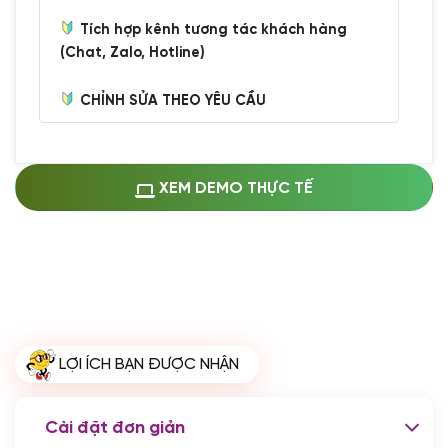
Tích hợp kênh tương tác khách hàng
(Chat, Zalo, Hotline)
CHỈNH SỬA THEO YÊU CẦU
Miễn phí cài web lên host giống demo
100%
(+0 VND)
Thay logo + thông tin doanh nghiệp
XEM DEMO THỰC TẾ
(+100.000 VND)
Đổi màu chủ đạo theo tông của logo
(+250.000 VND)
Sửa danh mục và sắp xếp lại thanh
menu
(+200.000 VND)
Thay đổi bố cục trang chủ (đơn giản)
LỢI ÍCH BẠN ĐƯỢC NHẬN
(+200.000 VND)
Đăng 10 bài viết chuẩn seo
(+500.000 VND)
Cài đặt đơn giản
Nhập liệu 100 bài viết
(+1.000.000 VND)