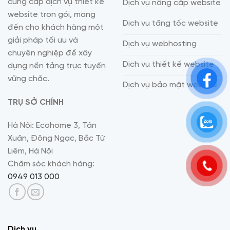
cung cấp dịch vụ thiết kế
Dịch vụ nâng cấp website
website trọn gói, mang
Dịch vụ tăng tốc website
đến cho khách hàng một
giải pháp tối ưu và
Dịch vụ webhosting
chuyên nghiệp để xây
Dịch vụ thiết kế website
dựng nền tảng trực tuyến
vững chắc.
Dịch vụ bảo mật website
TRỤ SỞ CHÍNH
Hà Nội: Ecohome 3, Tân
Xuân, Đông Ngạc, Bắc Từ
Liêm, Hà Nội
Chăm sóc khách hàng:
0949 013 000
Dịch vụ