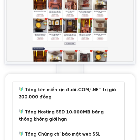
Tặng tên miền xịn đuôi .COM/.NET trị giá
300.000 đồng
Tặng Hosting SSD 𝟭𝟬.𝟬𝟬𝟬𝗠𝗕 băng
thông không giới hạn
Tặng Chứng chỉ bảo mật web SSL