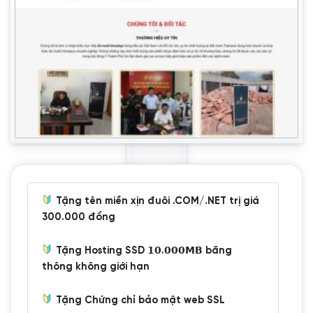
Tặng tên miền xịn đuôi .COM/.NET trị giá
300.000 đồng
Tặng Hosting SSD 𝟭𝟬.𝟬𝟬𝟬𝗠𝗕 băng
thông không giới hạn
Tặng Chứng chỉ bảo mật web SSL