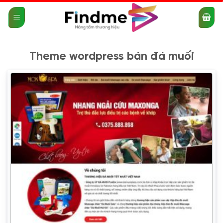
Bỏ
qua
nội
dung
Theme wordpress bán đá muối