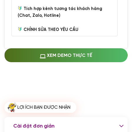
Tích hợp kênh tương tác khách hàng
(Chat, Zalo, Hotline)
CHỈNH SỬA THEO YÊU CẦU
Miễn phí cài web lên host giống demo
100%
(+0 VND)
Thay logo + thông tin doanh nghiệp
XEM DEMO THỰC TẾ
(+100.000 VND)
Đổi màu chủ đạo theo tông của logo
(+250.000 VND)
Sửa danh mục và sắp xếp lại thanh
menu
(+200.000 VND)
Thay đổi bố cục trang chủ (đơn giản)
LỢI ÍCH BẠN ĐƯỢC NHẬN
(+200.000 VND)
Đăng 10 bài viết chuẩn seo
(+500.000 VND)
Cài đặt đơn giản
Nhập liệu 100 bài viết
(+1.000.000 VND)