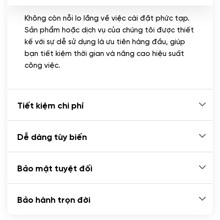
Không còn nỗi lo lắng về việc cài đặt phức tạp.
CÀI ĐẶT PLUGINS
Sản phẩm hoặc dịch vụ của chúng tôi được thiết
Cài đặt plugin theo yêu cầu
kế với sự dễ sử dụng là ưu tiên hàng đầu, giúp
(+100.000 VND)
bạn tiết kiệm thời gian và nâng cao hiệu suất
Cài plugin xử lý thanh toán tự động qua
công việc.
ngân hàng vietcombank, techcombank,
Zalopay, QR code...
(+2.000.000 VND)
Tiết kiệm chi phí
Dễ dàng tùy biến
Bảo mật tuyệt đối
Bảo hành trọn đời