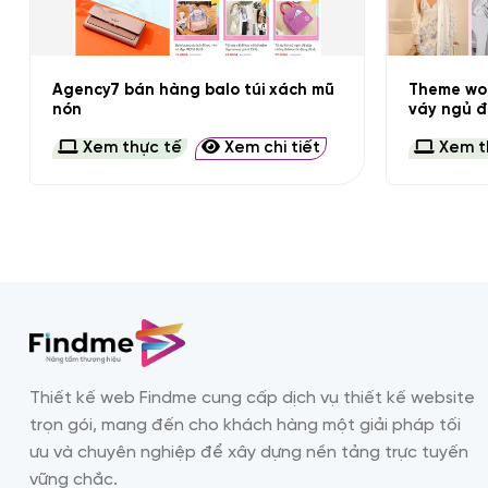
+
+
Agency7 bán hàng balo túi xách mũ
Theme wor
nón
váy ngủ đ
Xem thực tế
Xem chi tiết
Xem t
Thiết kế web Findme cung cấp dịch vụ thiết kế website
trọn gói, mang đến cho khách hàng một giải pháp tối
ưu và chuyên nghiệp để xây dựng nền tảng trực tuyến
vững chắc.