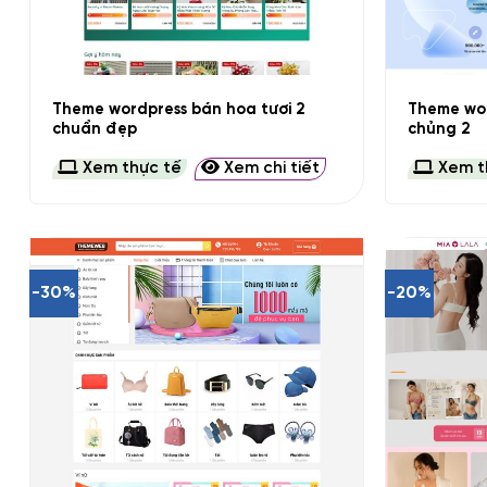
+
+
Theme wordpress bán hoa tươi 2
Theme wo
chuẩn đẹp
chủng 2
Xem thực tế
Xem chi tiết
Xem t
-30%
-20%