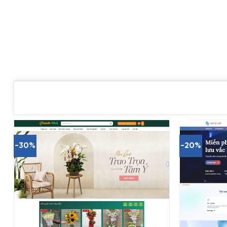
-30%
-20%