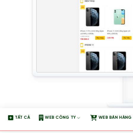
TẤT CẢ
WEB CÔNG TY
WEB BÁN HÀNG