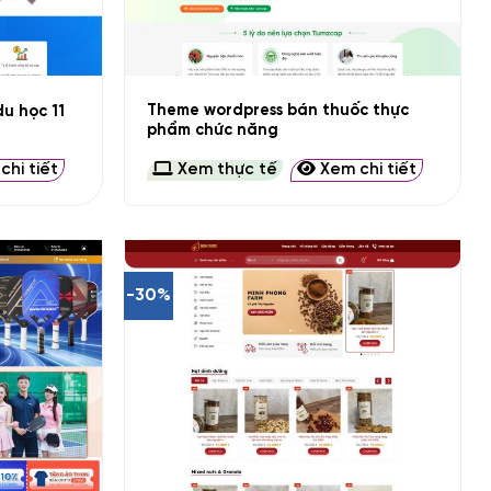
+
Theme wordpress bán thuốc thực
u học 11
phẩm chức năng
hi tiết
Xem thực tế
Xem chi tiết
-30%