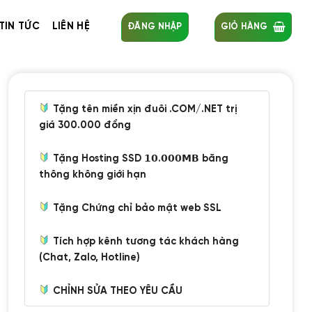
TIN TỨC
LIÊN HỆ
ĐĂNG NHẬP
GIỎ HÀNG
Tặng tên miền xịn đuôi .COM/.NET trị
giá 300.000 đồng
Tặng Hosting SSD 𝟭𝟬.𝟬𝟬𝟬𝗠𝗕 băng
thông không giới hạn
Tặng Chứng chỉ bảo mật web SSL
Tích hợp kênh tương tác khách hàng
(Chat, Zalo, Hotline)
CHỈNH SỬA THEO YÊU CẦU