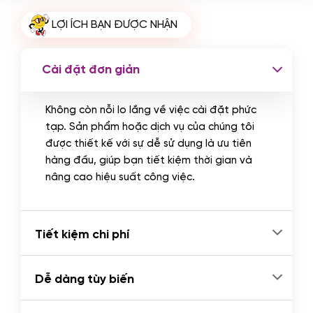
Cài plugin xử lý thanh toán tự động
LỢI ÍCH BẠN ĐƯỢC NHẬN
qua ngân hàng vietcombank,
techcombank, Zalopay, QR code...
(+2.000.000 VND)
Cài đặt đơn giản
Không còn nỗi lo lắng về việc cài đặt phức
tạp. Sản phẩm hoặc dịch vụ của chúng tôi
được thiết kế với sự dễ sử dụng là ưu tiên
hàng đầu, giúp bạn tiết kiệm thời gian và
nâng cao hiệu suất công việc.
Tiết kiệm chi phí
Dễ dàng tùy biến