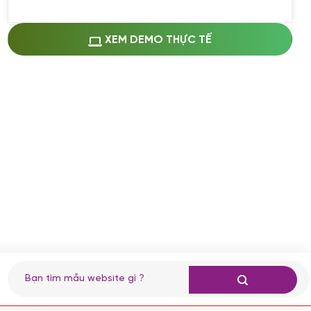
Miễn phí cài web lên host giống demo
100%
(+0 VND)
Thay logo + thông tin doanh nghiệp
XEM DEMO THỰC TẾ
(+100.000 VND)
Đổi màu chủ đạo theo tông của logo
(+250.000 VND)
Sửa danh mục và sắp xếp lại thanh
menu
(+200.000 VND)
Thay đổi bố cục trang chủ (đơn giản)
(+200.000 VND)
Đăng 10 bài viết chuẩn seo
(+500.000 VND)
Nhập liệu 100 bài viết
(+1.000.000 VND)
CÀI ĐẶT PLUGINS
Tìm
kiếm:
Cài đặt plugin theo yêu cầu
(+100.000 VND)