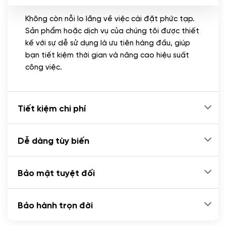
Không còn nỗi lo lắng về việc cài đặt phức tạp.
CÀI ĐẶT PLUGINS
Sản phẩm hoặc dịch vụ của chúng tôi được thiết
Cài đặt plugin theo yêu cầu
kế với sự dễ sử dụng là ưu tiên hàng đầu, giúp
(+100.000 VND)
bạn tiết kiệm thời gian và nâng cao hiệu suất
Cài plugin xử lý thanh toán tự động qua
công việc.
ngân hàng vietcombank, techcombank,
Zalopay, QR code...
(+2.000.000 VND)
Tiết kiệm chi phí
Dễ dàng tùy biến
Bảo mật tuyệt đối
Bảo hành trọn đời