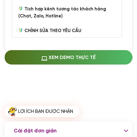
Tích hợp kênh tương tác khách hàng
(Chat, Zalo, Hotline)
CHỈNH SỬA THEO YÊU CẦU
Miễn phí cài web lên host giống demo
100%
(+0 VND)
Thay logo + thông tin doanh nghiệp
XEM DEMO THỰC TẾ
(+100.000 VND)
Đổi màu chủ đạo theo tông của logo
(+250.000 VND)
Sửa danh mục và sắp xếp lại thanh
menu
(+200.000 VND)
Thay đổi bố cục trang chủ (đơn giản)
LỢI ÍCH BẠN ĐƯỢC NHẬN
(+200.000 VND)
Đăng 10 bài viết chuẩn seo
(+500.000 VND)
Cài đặt đơn giản
Nhập liệu 100 bài viết
(+1.000.000 VND)