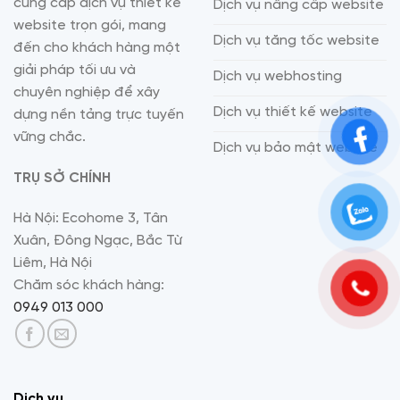
cung cấp dịch vụ thiết kế
Dịch vụ nâng cấp website
website trọn gói, mang
Dịch vụ tăng tốc website
đến cho khách hàng một
giải pháp tối ưu và
Dịch vụ webhosting
chuyên nghiệp để xây
Dịch vụ thiết kế website
dựng nền tảng trực tuyến
vững chắc.
Dịch vụ bảo mật website
TRỤ SỞ CHÍNH
Hà Nội: Ecohome 3, Tân
Xuân, Đông Ngạc, Bắc Từ
Liêm, Hà Nội
Chăm sóc khách hàng:
0949 013 000
Dịch vụ