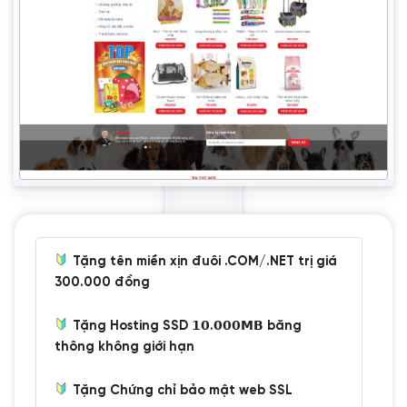
Tặng tên miền xịn đuôi .COM/.NET trị giá
300.000 đồng
Tặng Hosting SSD 𝟭𝟬.𝟬𝟬𝟬𝗠𝗕 băng
thông không giới hạn
Tặng Chứng chỉ bảo mật web SSL