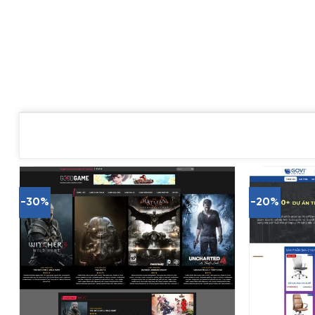
-30%
-20%