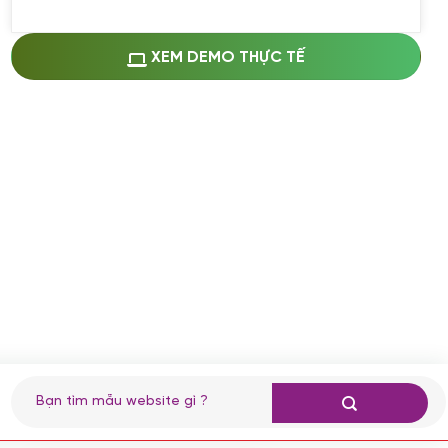
Miễn phí cài web lên host giống demo
100%
(+0 VND)
Thay logo + thông tin doanh nghiệp
XEM DEMO THỰC TẾ
(+100.000 VND)
Đổi màu chủ đạo theo tông của logo
(+250.000 VND)
Sửa danh mục và sắp xếp lại thanh
menu
(+200.000 VND)
Thay đổi bố cục trang chủ (đơn giản)
(+200.000 VND)
Đăng 10 bài viết chuẩn seo
(+500.000 VND)
Nhập liệu 100 bài viết
(+1.000.000 VND)
CÀI ĐẶT PLUGINS
Tìm
kiếm:
Cài đặt plugin theo yêu cầu
(+100.000 VND)