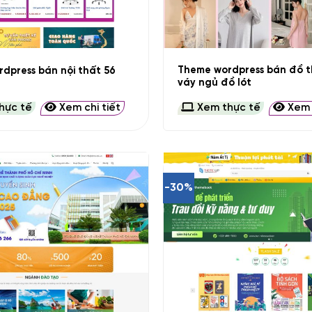
+
Theme wordpress bán đồ t
dpress bán nội thất 56
váy ngủ đồ lót
hực tế
Xem chi tiết
Xem thực tế
Xem c
-30%