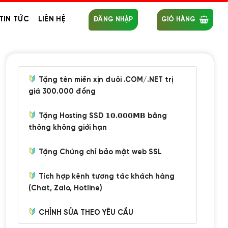
TIN TỨC
LIÊN HỆ
ĐĂNG NHẬP
GIỎ HÀNG
Tặng tên miền xịn đuôi .COM/.NET trị
giá 300.000 đồng
Tặng Hosting SSD 𝟭𝟬.𝟬𝟬𝟬𝗠𝗕 băng
thông không giới hạn
Tặng Chứng chỉ bảo mật web SSL
Tích hợp kênh tương tác khách hàng
(Chat, Zalo, Hotline)
CHỈNH SỬA THEO YÊU CẦU