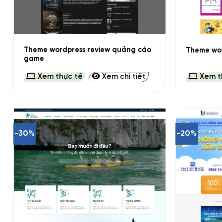
+
+
Theme wordpress review quảng cáo
Theme wor
game
Xem thực tế
Xem chi tiết
Xem t
-30%
-20%