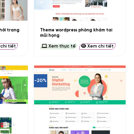
+
hời trang
Theme wordpress phòng khám tai
mũi họng
hi tiết
Xem thực tế
Xem chi tiết
-20%