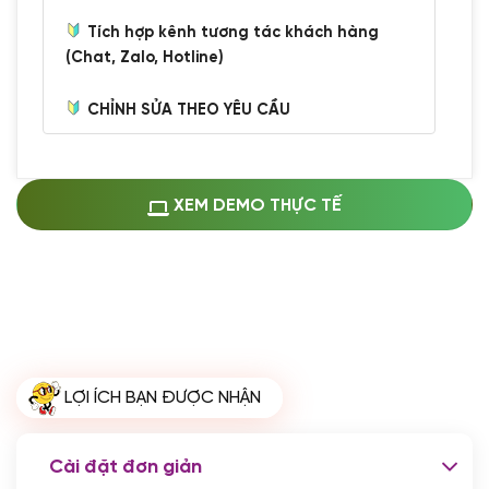
Tích hợp kênh tương tác khách hàng
(Chat, Zalo, Hotline)
CHỈNH SỬA THEO YÊU CẦU
Miễn phí cài web lên host giống demo
100%
(+0 VND)
Thay logo + thông tin doanh nghiệp
XEM DEMO THỰC TẾ
(+100.000 VND)
Đổi màu chủ đạo theo tông của logo
(+250.000 VND)
Sửa danh mục và sắp xếp lại thanh
menu
(+200.000 VND)
Thay đổi bố cục trang chủ (đơn giản)
LỢI ÍCH BẠN ĐƯỢC NHẬN
(+200.000 VND)
Đăng 10 bài viết chuẩn seo
(+500.000 VND)
Cài đặt đơn giản
Nhập liệu 100 bài viết
(+1.000.000 VND)