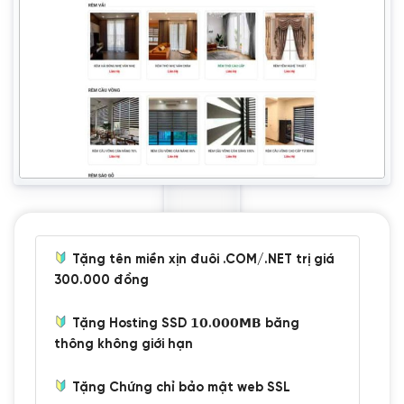
Tặng tên miền xịn đuôi .COM/.NET trị giá
300.000 đồng
Tặng Hosting SSD 𝟭𝟬.𝟬𝟬𝟬𝗠𝗕 băng
thông không giới hạn
Tặng Chứng chỉ bảo mật web SSL