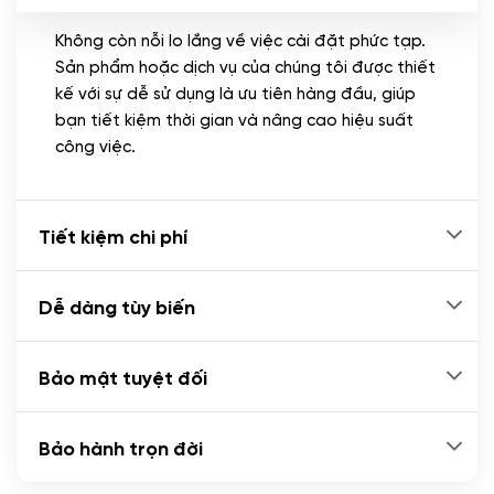
Không còn nỗi lo lắng về việc cài đặt phức tạp.
CÀI ĐẶT PLUGINS
Sản phẩm hoặc dịch vụ của chúng tôi được thiết
Cài đặt plugin theo yêu cầu
kế với sự dễ sử dụng là ưu tiên hàng đầu, giúp
(+100.000 VND)
bạn tiết kiệm thời gian và nâng cao hiệu suất
Cài plugin xử lý thanh toán tự động qua
công việc.
ngân hàng vietcombank, techcombank,
Zalopay, QR code...
(+2.000.000 VND)
Tiết kiệm chi phí
Dễ dàng tùy biến
Bảo mật tuyệt đối
Bảo hành trọn đời