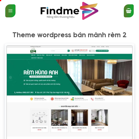
Bỏ
qua
nội
dung
Theme wordpress bán mành rèm 2